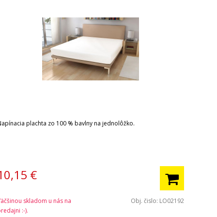
Napínacia plachta zo 100 % bavlny na jednolôžko.
10,15
€
Väčšinou skladom u nás na
Obj. čislo:
LO02192
redajni :-).