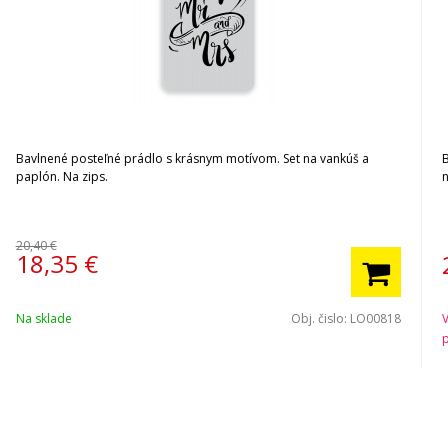
Bavlnené posteľné prádlo s krásnym motívom. Set na vankúš a
paplón. Na zips.
20,40 €
18,35
€
Na sklade
Obj. čislo:
LO00818
p