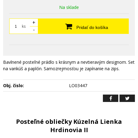
Na sklade
+
ks
Pridať do košíka
-
Bavlnené posteľné prádlo s krásnym a nevtieravým designom. Set
na vankúš a paplón. Samozrejmosťou je zapínanie na zips.
Obj. čislo:
LO03447
Posteľné obliečky Kúzelná Lienka
Hrdinovia II