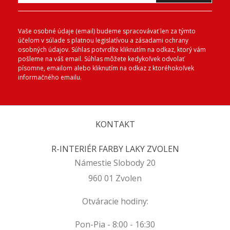
Vaše osobné údaje (email) budeme spracovávať len za týmto
účelom v súlade s platnou legislatívou a zásadami ochrany
osobných údajov. Súhlas potvrdíte kliknutím na odkaz, ktorý vám
pošleme na váš email. Súhlas môžete kedykoľvek odvolať
písomne, emailom alebo kliknutím na odkaz z ktoréhokoľvek
informačného emailu.
KONTAKT
R-INTERIÉR FARBY LAKY ZVOLEN
Námestie Slobody 20
960 01 Zvolen
Otváracie hodiny:
Pon-Pia - 8:00 - 16:30