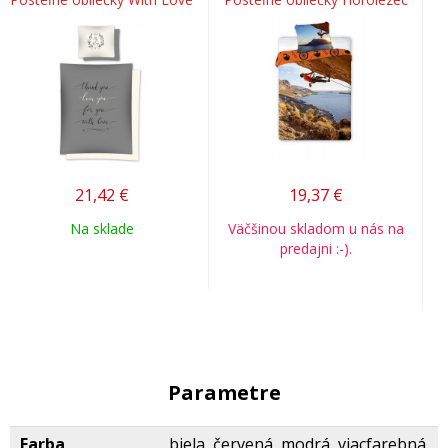
21,42
€
19,37
€
Na sklade
Väčšinou skladom u nás na
predajni :-).
Parametre
Farba
biela, červená, modrá, viacfarebná