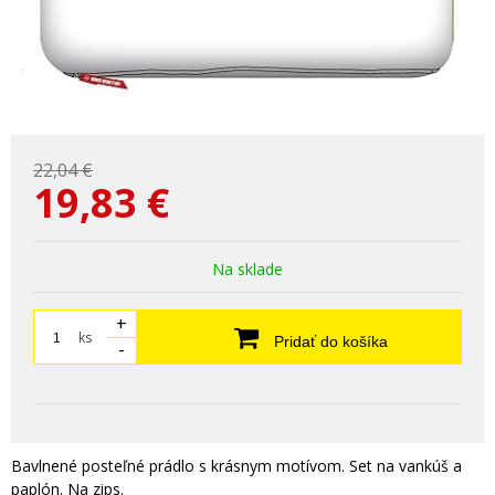
22,04 €
19,83
€
Na sklade
+
ks
Pridať do košíka
-
Bavlnené posteľné prádlo s krásnym motívom. Set na vankúš a
paplón. Na zips.