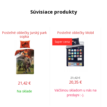
Súvisiace produkty
Posteľné obliečky Jurský park
Posteľné obliečky Mobil
sopka
Super cena
21,42 €
20,35
€
21,42
€
Väčšinou skladom u nás na
Na sklade
predajni :-).