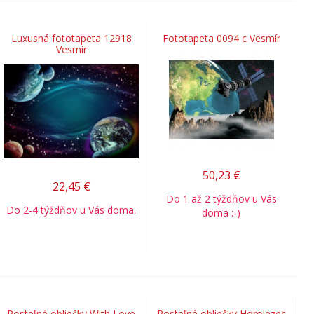
Luxusná fototapeta 12918
Fototapeta 0094 c Vesmír
Vesmír
50,23
€
22,45
€
Do 1 až 2 týždňov u Vás
Do 2-4 týždňov u Vás doma.
doma :-)
Posteľné obliečky With Love
Posteľné obliečky Horolezec