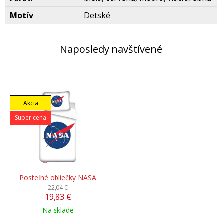
Motív
Detské
Naposledy navštívené
Akcia
Super cena
Posteľné obliečky NASA
22,04 €
19,83 €
Na sklade