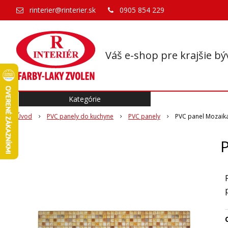
rinterier@rinterier.sk
0905 854 229
Váš e-shop pre krajšie bý
Kategórie
Úvod
PVC panely do kuchyne
PVC panely
PVC panel Mozaika
P
O