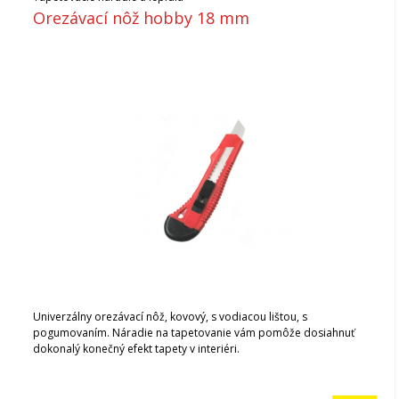
Orezávací nôž hobby 18 mm
Univerzálny orezávací nôž, kovový, s vodiacou lištou, s
pogumovaním. Náradie na tapetovanie vám pomôže dosiahnuť
dokonalý konečný efekt tapety v interiéri.