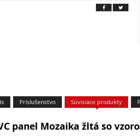
is
Príslušenstvo
Súvisiace produkty
VC panel Mozaika žltá so vzor