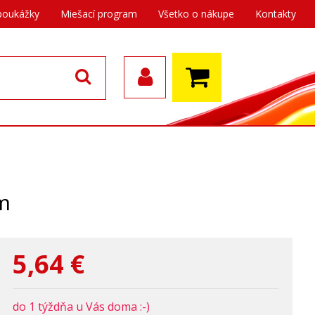
poukážky
Miešací program
Všetko o nákupe
Kontakty
om
5,64
€
do 1 týždňa u Vás doma :-)