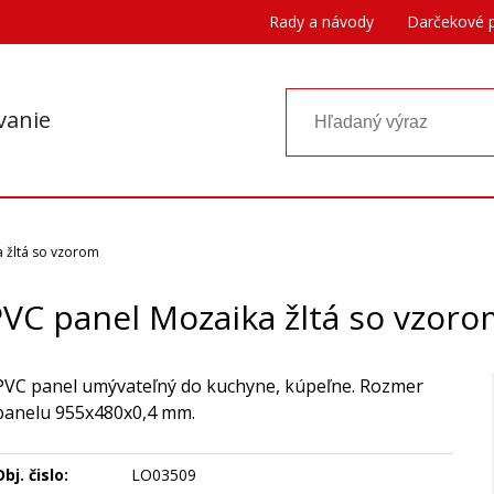
Rady a návody
Darčekové 
vanie
 žltá so vzorom
VC panel Mozaika žltá so vzor
PVC panel umývateľný do kuchyne, kúpeľne. Rozmer
panelu 955x480x0,4 mm.
bj. čislo:
LO03509