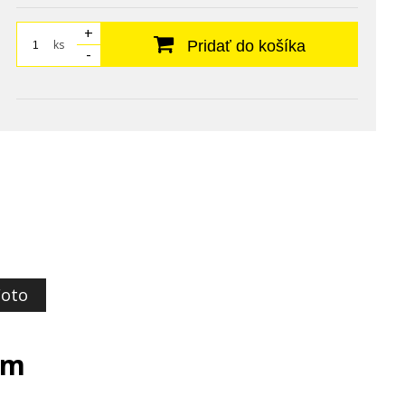
+
ks
Pridať do košíka
-
Foto
om