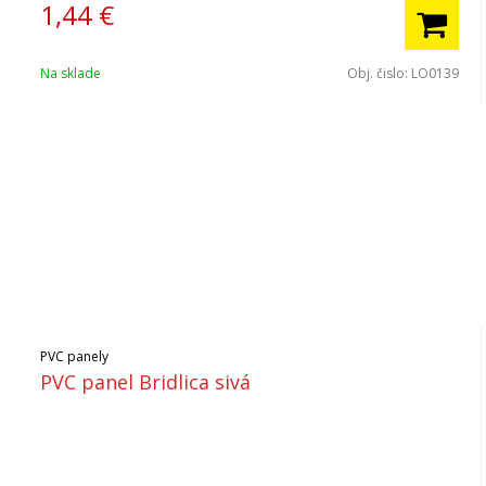
1,44
€
Na sklade
Obj. čislo:
LO0139
PVC panely
PVC panel Bridlica sivá