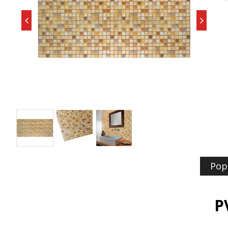
Pop
P