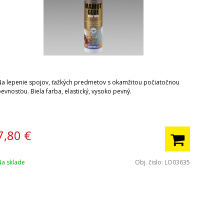
Na lepenie spojov, ťažkých predmetov s okamžitou počiatočnou
evnosťou. Biela farba, elastický, vysoko pevný.
7,80
€
Na sklade
Obj. čislo:
LO03635