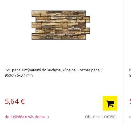
PVC panel umývateľný do kuchyne, kúpeľne. Rozmer panelu
960x476x0,4 mm.
5,64
€
do 1 týždňa u Vás doma :-)
Obj. čislo:
LO03501