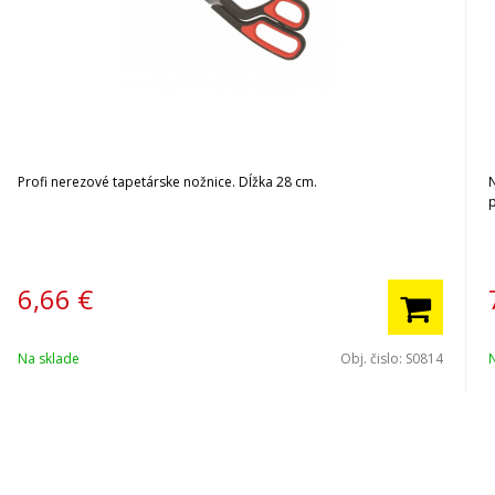
Profi nerezové tapetárske nožnice. Dĺžka 28 cm.
p
6,66
€
Na sklade
Obj. čislo:
S0814