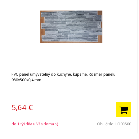
PVC panel umývateľný do kuchyne, kúpeľne. Rozmer panelu
980x500x0,4 mm.
5,64
€
do 1 týždňa u Vás doma :-)
Obj. čislo:
LO03500