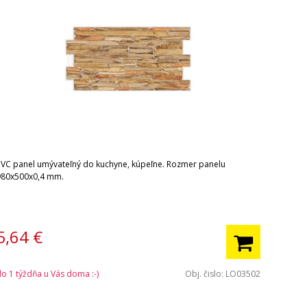
PVC panel umývateľný do kuchyne, kúpeľne. Rozmer panelu
980x500x0,4 mm.
5,64
€
do 1 týždňa u Vás doma :-)
Obj. čislo:
LO03502