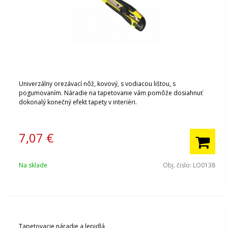
Univerzálny orezávací nôž, kovový, s vodiacou lištou, s
pogumovaním. Náradie na tapetovanie vám pomôže dosiahnuť
dokonalý konečný efekt tapety v interiéri.
7,07
€
Na sklade
Obj. čislo:
LO0138
Tapetovacie náradie a lepidlá