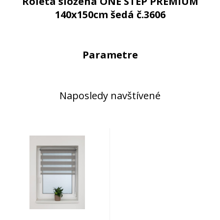
Roleta složená ONE STEP PREMIUM
140x150cm šedá č.3606
Parametre
Naposledy navštívené