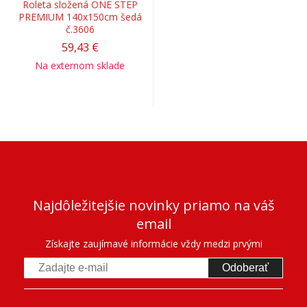
Roleta složená ONE STEP
PREMIUM 140x150cm šedá
č.3606
59,43 €
Na externom sklade
Najdôležitejšie novinky priamo na váš
email
Získajte zaujímavé informácie vždy medzi prvými
Odoberať