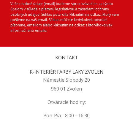
Vaše osobné údaje (email) budeme spracovávať len za týmto
účelom v súlade s platnou legislatívou a zásadami ochrany
osobných údajov. Súhlas potvrdíte kliknutím na odkaz, ktorý vám
pošleme na váš email. Súhlas môžete kedykoľvek odvolať
písomne, emailom alebo kliknutím na odkaz z ktoréhokoľvek
informačného emailu.
KONTAKT
R-INTERIÉR FARBY LAKY ZVOLEN
Námestie Slobody 20
960 01 Zvolen
Otváracie hodiny:
Pon-Pia - 8:00 - 16:30