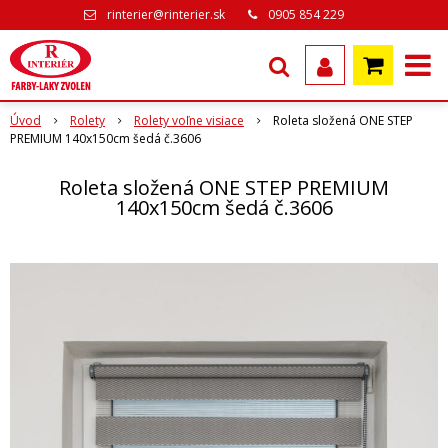
rinterier@rinterier.sk
0905 854 229
Úvod
Rolety
Rolety voľne visiace
Roleta složená ONE STEP
PREMIUM 140x150cm šedá č.3606
Roleta složená ONE STEP PREMIUM
140x150cm šedá č.3606