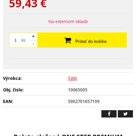
59,43
€
Na externom sklade
+
ks
Pridať do košíka
-
Výrobca:
Egibi
Obj. čislo:
10065005
EAN:
5902701657109