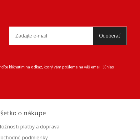
Odoberať
díte kliknutím na odkaz, ktorý vám pošleme na váš email. Súhlas
šetko o nákupe
ožnosti platby a doprava
bchodné podmienky