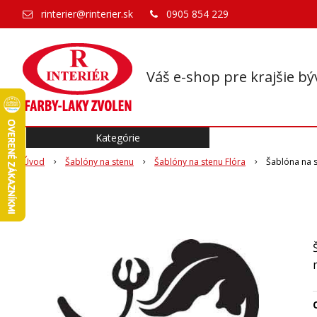
rinterier@rinterier.sk
0905 854 229
Váš e-shop pre krajšie bý
Kategórie
Úvod
Šablóny na stenu
Šablóny na stenu Flóra
Šablóna na 
O