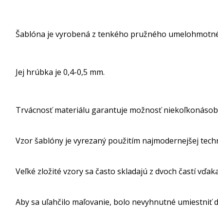
Šablóna je vyrobená z tenkého pružného umelohmotné
Jej hrúbka je 0,4-0,5 mm.
Trvácnosť materiálu garantuje možnosť niekoľkonásob
Vzor šablóny je vyrezaný použitím najmodernejšej tech
Veľké zložité vzory sa často skladajú z dvoch častí vďak
Aby sa uľahčilo maľovanie, bolo nevyhnutné umiestniť dr