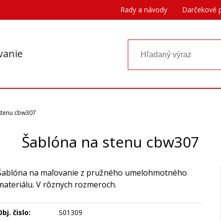
Rady a návody
Darčekové 
vanie
stenu cbw307
Šablóna na stenu cbw307
Šablóna na maľovanie z pružného umelohmotného
materiálu. V rôznych rozmeroch.
bj. čislo:
S01309