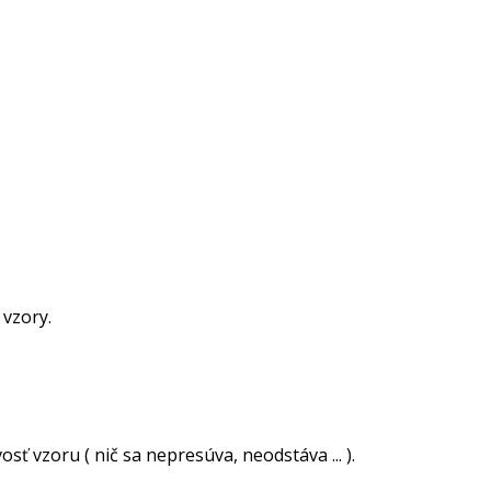
 vzory.
ť vzoru ( nič sa nepresúva, neodstáva ... ).