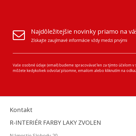
Najdôležitejšie novinky priamo na vá
Získajte zaujímavé informácie vždy medzi prvými
Vaše osobné údaje (email) budeme spracovávať len za týmto účelom v sú
môžete kedykoľvek odvolať písomne, emailom alebo kliknutím na odkaz
Kontakt
R-INTERIÉR FARBY LAKY ZVOLEN
Námestie Slobody 20