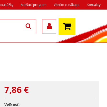
poukážky
Miešací program
Všetko o nákupe
Kontakty
7,86
€
Veľkosť: