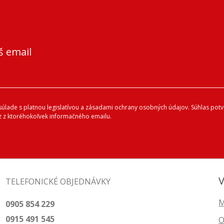
š email
lade s platnou legislatívou a zásadami ochrany osobných údajov. Súhlas potvr
 z ktoréhokoľvek informačného emailu.
V
TELEFONICKÉ OBJEDNÁVKY
M
0905 854 229
0915 491 545
O