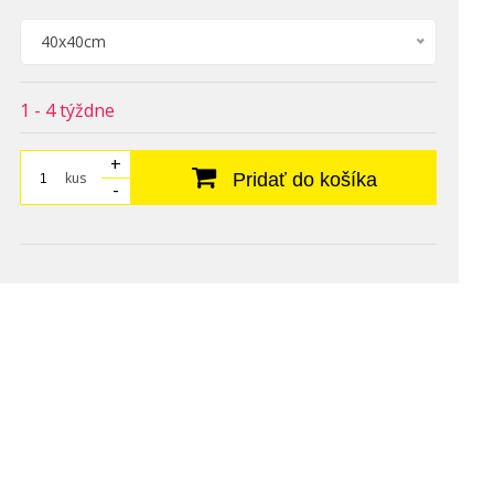
40x40cm
1 - 4 týždne
+
kus
Pridať do košíka
-