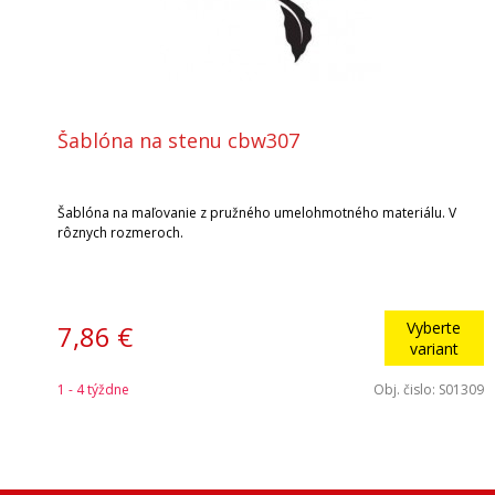
Šablóna na stenu cbw307
Šablóna na maľovanie z pružného umelohmotného materiálu. V
rôznych rozmeroch.
Vyberte
7,86 €
variant
1 - 4 týždne
Obj. čislo:
S01309