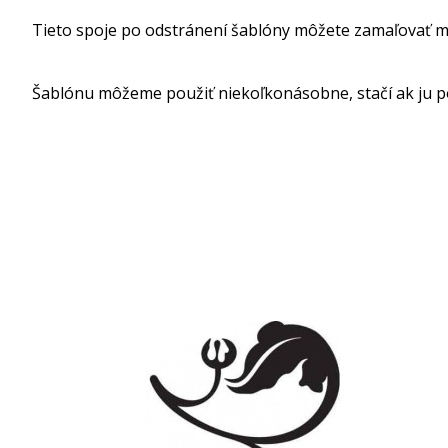
Tieto spoje po odstránení šablóny môžete zamaľovať m
Šablónu môžeme použiť niekoľkonásobne, stačí ak ju p