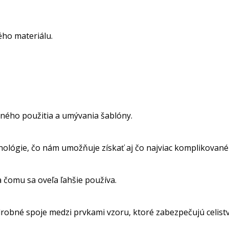
ho materiálu.
ného použitia a umývania šablóny.
nológie, čo nám umožňuje získať aj čo najviac komplikované
a čomu sa oveľa ľahšie používa.
obné spoje medzi prvkami vzoru, ktoré zabezpečujú celistvos