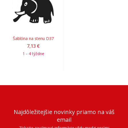
Šablóna na stenu D37
7,13 €
1 - 4 týždne
Najdôležitejšie novinky priamo na váš
email
Získajte zaujímavé informácie vždy medzi prvými