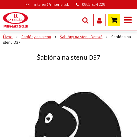
rinterier@rinterier.sk
0905 854 229
Úvod
Šablóny na stenu
Šablóny na stenu Detské
Šablóna na
stenu D37
Šablóna na stenu D37