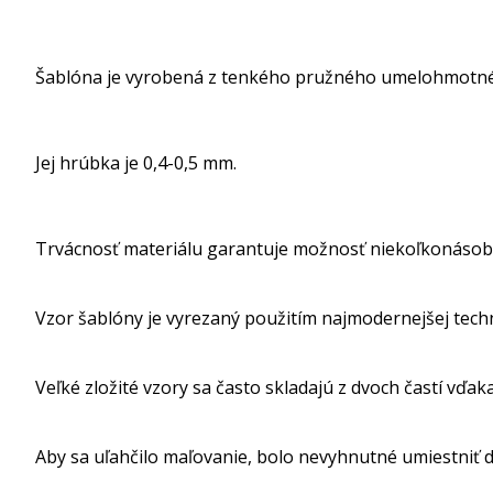
Šablóna je vyrobená z tenkého pružného umelohmotné
Jej hrúbka je 0,4-0,5 mm.
Trvácnosť materiálu garantuje možnosť niekoľkonásob
Vzor šablóny je vyrezaný použitím najmodernejšej tech
Veľké zložité vzory sa často skladajú z dvoch častí vďak
Aby sa uľahčilo maľovanie, bolo nevyhnutné umiestniť dr