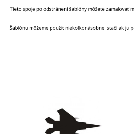
Tieto spoje po odstránení šablóny môžete zamaľovať m
Šablónu môžeme použiť niekoľkonásobne, stačí ak ju p