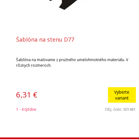
Šablóna na stenu D77
Šablóna na maľovanie z pružného umelohmotného materiálu. V
rôznych rozmeroch.
Vyberte
6,31 €
variant
1 - 4 týždne
Obj. čislo:
S01481