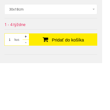
30x18cm
1 - 4 týždne
+
kus
Pridať do košíka
-