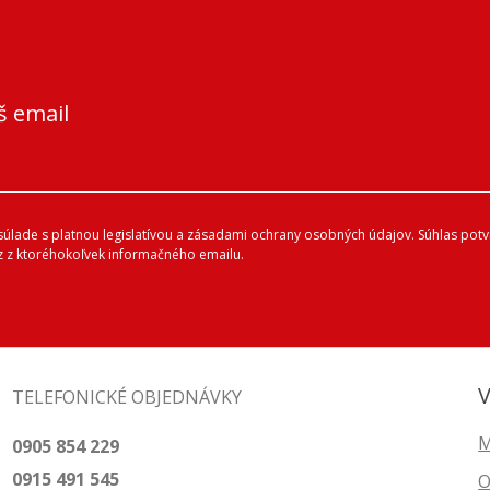
š email
lade s platnou legislatívou a zásadami ochrany osobných údajov. Súhlas potvr
 z ktoréhokoľvek informačného emailu.
V
TELEFONICKÉ OBJEDNÁVKY
M
0905 854 229
0915 491 545
O