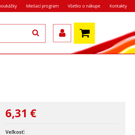
poukážky
Miešací program
Všetko o nákupe
Kontakty
6,31
€
Veľkosť: