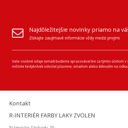
Najdôležitejšie novinky priamo na vá
Získajte zaujímavé informácie vždy medzi prvými
Vaše osobné údaje (email) budeme spracovávať len za týmto účelom v sú
môžete kedykoľvek odvolať písomne, emailom alebo kliknutím na odkaz
Kontakt
R-INTERIÉR FARBY LAKY ZVOLEN
Námestie Slobody 20