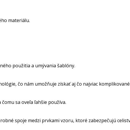
ho materiálu.
ného použitia a umývania šablóny.
nológie, čo nám umožňuje získať aj čo najviac komplikované
a čomu sa oveľa ľahšie používa.
obné spoje medzi prvkami vzoru, ktoré zabezpečujú celistvos