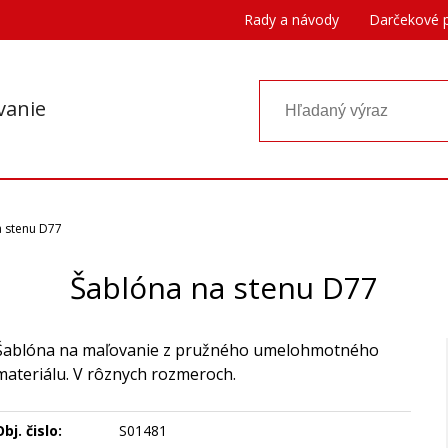
Rady a návody
Darčekové 
vanie
 stenu D77
Šablóna na stenu D77
Šablóna na maľovanie z pružného umelohmotného
materiálu. V rôznych rozmeroch.
bj. čislo:
S01481