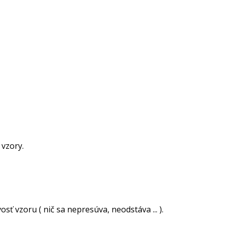
 vzory.
ť vzoru ( nič sa nepresúva, neodstáva ... ).