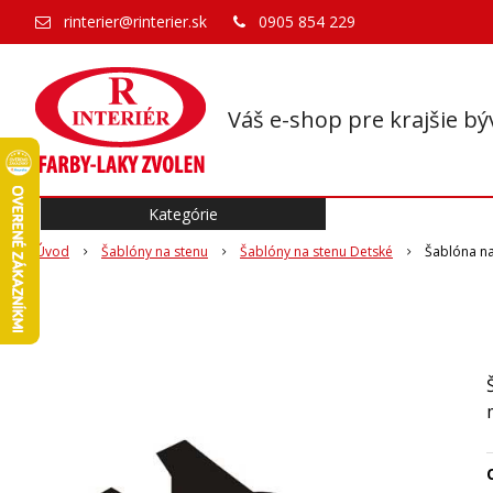
rinterier@rinterier.sk
0905 854 229
Váš e-shop pre krajšie bý
Kategórie
Úvod
Šablóny na stenu
Šablóny na stenu Detské
Šablóna na
O