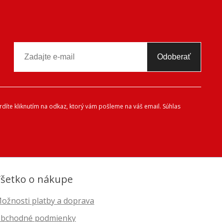
Odoberať
díte kliknutím na odkaz, ktorý vám pošleme na váš email. Súhlas
šetko o nákupe
ožnosti platby a doprava
bchodné podmienky