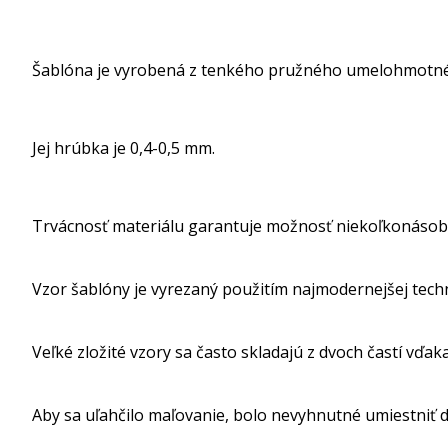
Šablóna je vyrobená z tenkého pružného umelohmotné
Jej hrúbka je 0,4-0,5 mm.
Trvácnosť materiálu garantuje možnosť niekoľkonásob
Vzor šablóny je vyrezaný použitím najmodernejšej tech
Veľké zložité vzory sa často skladajú z dvoch častí vďak
Aby sa uľahčilo maľovanie, bolo nevyhnutné umiestniť dr