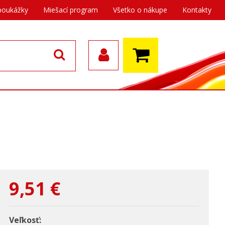
poukážky
Miešací program
Všetko o nákupe
Kontakty
9,51
€
Veľkosť: