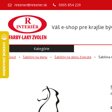
rinterier@rinterier.sk
0905 854 229
Váš e-shop pre krajšie bý
Kategórie
Úvod
Šablóny na stenu
Šablóny na stenu Zvieratá
Šablóna 
O