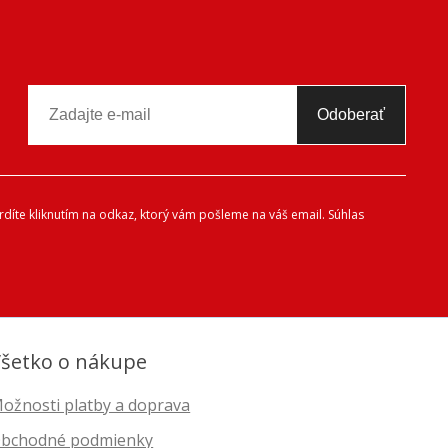
Odoberať
díte kliknutím na odkaz, ktorý vám pošleme na váš email. Súhlas
šetko o nákupe
ožnosti platby a doprava
bchodné podmienky