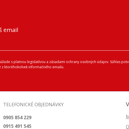
š email
lade s platnou legislatívou a zásadami ochrany osobných údajov. Súhlas potvr
 z ktoréhokoľvek informačného emailu.
V
TELEFONICKÉ OBJEDNÁVKY
M
0905 854 229
0915 491 545
O