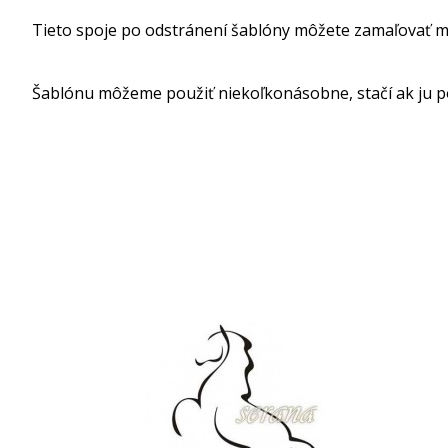
Tieto spoje po odstránení šablóny môžete zamaľovať m
Šablónu môžeme použiť niekoľkonásobne, stačí ak ju p