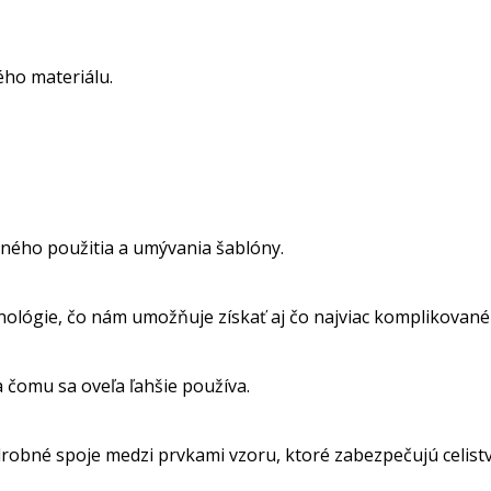
ho materiálu.
ného použitia a umývania šablóny.
nológie, čo nám umožňuje získať aj čo najviac komplikované
a čomu sa oveľa ľahšie používa.
obné spoje medzi prvkami vzoru, ktoré zabezpečujú celistvos