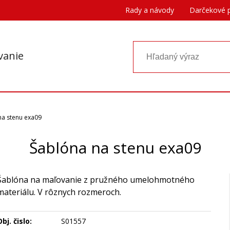
Rady a návody
Darčekové 
vanie
na stenu exa09
Šablóna na stenu exa09
Šablóna na maľovanie z pružného umelohmotného
materiálu. V rôznych rozmeroch.
bj. čislo:
S01557