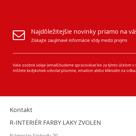
Najdôležitejšie novinky priamo na vá
Získajte zaujímavé informácie vždy medzi prvými
Vaše osobné údaje (email) budeme spracovávať len za týmto účelom v sú
môžete kedykoľvek odvolať písomne, emailom alebo kliknutím na odkaz
Kontakt
R-INTERIÉR FARBY LAKY ZVOLEN
Námestie Slobody 20