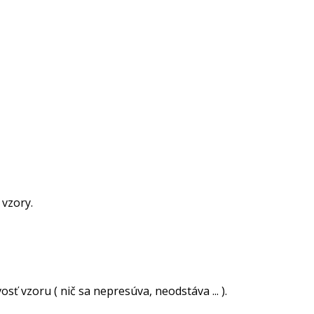
 vzory.
ť vzoru ( nič sa nepresúva, neodstáva ... ).