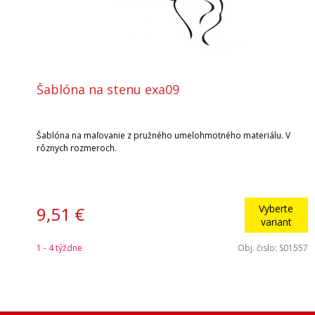
Šablóna na stenu exa09
Šablóna na maľovanie z pružného umelohmotného materiálu. V
rôznych rozmeroch.
Vyberte
9,51 €
variant
1 - 4 týždne
Obj. čislo:
S01557