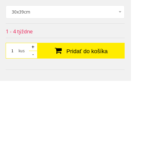
30x39cm
1 - 4 týždne
+
kus
Pridať do košíka
-