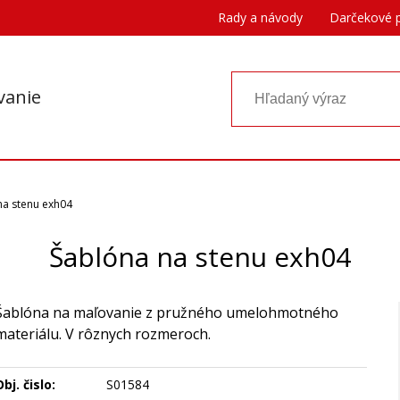
Rady a návody
Darčekové 
vanie
na stenu exh04
Šablóna na stenu exh04
Šablóna na maľovanie z pružného umelohmotného
materiálu. V rôznych rozmeroch.
bj. čislo:
S01584