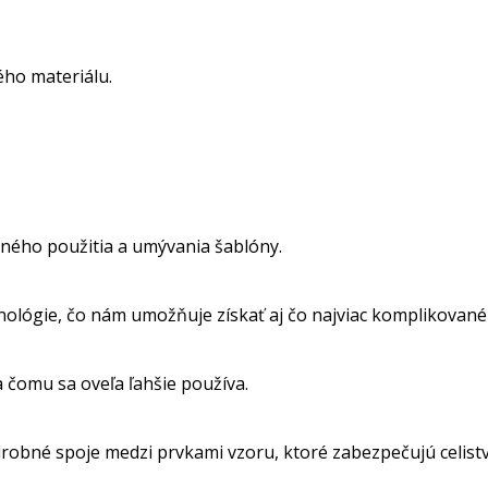
ho materiálu.
ného použitia a umývania šablóny.
nológie, čo nám umožňuje získať aj čo najviac komplikované
a čomu sa oveľa ľahšie používa.
obné spoje medzi prvkami vzoru, ktoré zabezpečujú celistvos