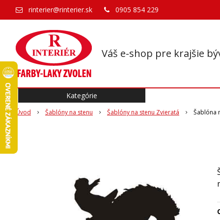
rinterier@rinterier.sk
0905 854 229
Váš e-shop pre krajšie bý
Kategórie
Úvod
Šablóny na stenu
Šablóny na stenu Zvieratá
Šablóna 
O