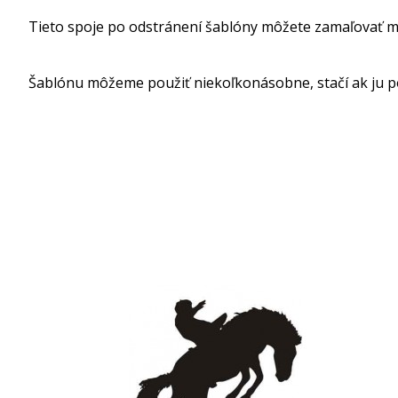
Tieto spoje po odstránení šablóny môžete zamaľovať m
Šablónu môžeme použiť niekoľkonásobne, stačí ak ju p