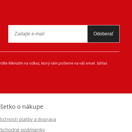
Odoberať
díte kliknutím na odkaz, ktorý vám pošleme na váš email. Súhlas
šetko o nákupe
ožnosti platby a doprava
bchodné podmienky