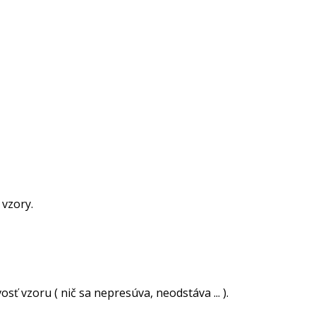
 vzory.
ť vzoru ( nič sa nepresúva, neodstáva ... ).