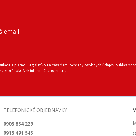
š email
lade s platnou legislatívou a zásadami ochrany osobných údajov. Súhlas potvr
 z ktoréhokoľvek informačného emailu.
V
TELEFONICKÉ OBJEDNÁVKY
M
0905 854 229
0915 491 545
O