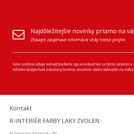
Najdôležitejšie novinky priamo na vá
Získajte zaujímavé informácie vždy medzi prvými
Vaše osobné údaje (email) budeme spracovávať len za týmto účelom v sú
môžete kedykoľvek odvolať písomne, emailom alebo kliknutím na odkaz
Kontakt
R-INTERIÉR FARBY LAKY ZVOLEN
Námestie Slobody 20