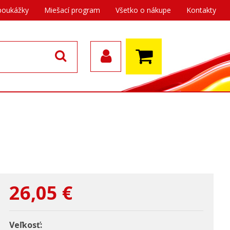
poukážky
Miešací program
Všetko o nákupe
Kontakty
26,05
€
Veľkosť: