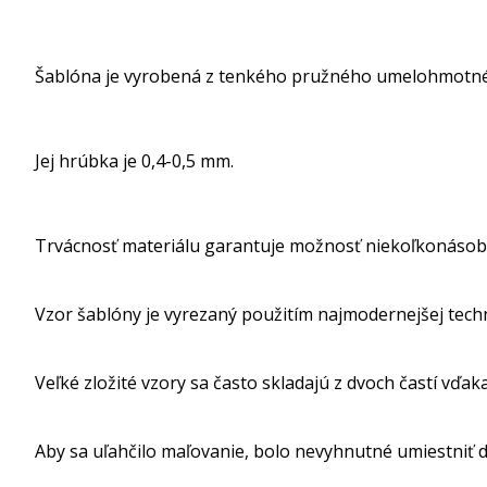
Šablóna je vyrobená z tenkého pružného umelohmotné
Jej hrúbka je 0,4-0,5 mm.
Trvácnosť materiálu garantuje možnosť niekoľkonásob
Vzor šablóny je vyrezaný použitím najmodernejšej tech
Veľké zložité vzory sa často skladajú z dvoch častí vďak
Aby sa uľahčilo maľovanie, bolo nevyhnutné umiestniť dr