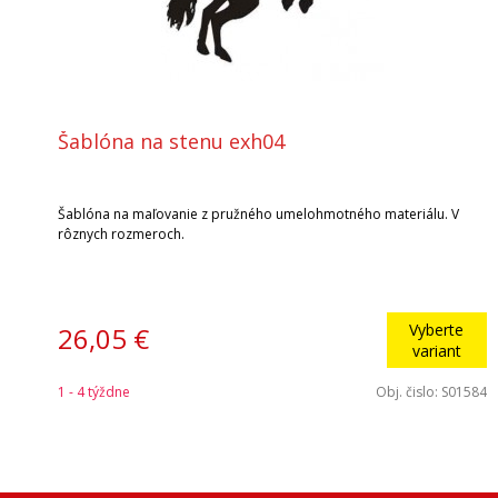
Šablóna na stenu exh04
Šablóna na maľovanie z pružného umelohmotného materiálu. V
rôznych rozmeroch.
Vyberte
26,05 €
variant
1 - 4 týždne
Obj. čislo:
S01584