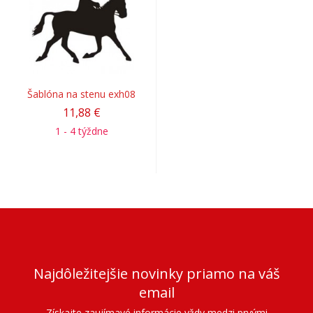
Šablóna na stenu exh08
11,88 €
1 - 4 týždne
Najdôležitejšie novinky priamo na váš
email
Získajte zaujímavé informácie vždy medzi prvými