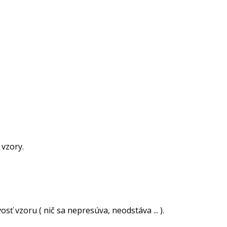
 vzory.
ť vzoru ( nič sa nepresúva, neodstáva ... ).