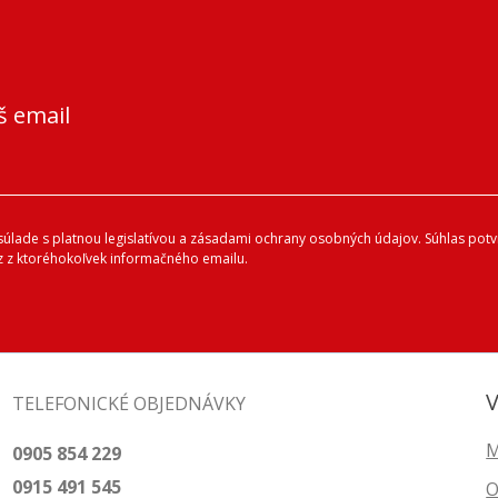
š email
lade s platnou legislatívou a zásadami ochrany osobných údajov. Súhlas potvr
 z ktoréhokoľvek informačného emailu.
V
TELEFONICKÉ OBJEDNÁVKY
M
0905 854 229
0915 491 545
O