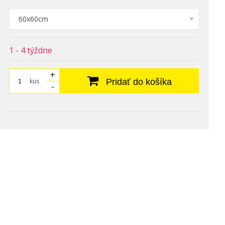
60x60cm
1 - 4 týždne
+
kus
Pridať do košíka
-