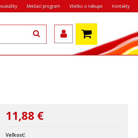
poukážky
Miešací program
Všetko o nákupe
Kontakty
11,88
€
Veľkosť: