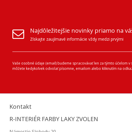
Najdôležitejšie novinky priamo na vá
Získajte zaujímavé informácie vždy medzi prvými
Vaše osobné údaje (email) budeme spracovávať len za týmto účelom v sú
môžete kedykoľvek odvolať písomne, emailom alebo kliknutím na odkaz
Kontakt
R-INTERIÉR FARBY LAKY ZVOLEN
Námestie Slobody 20