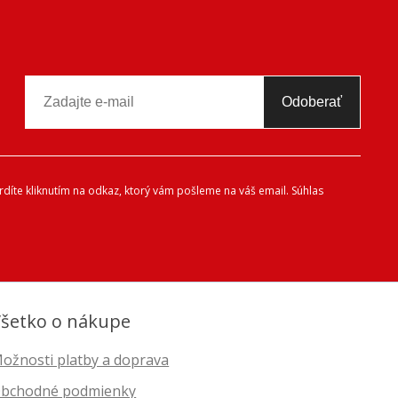
Odoberať
díte kliknutím na odkaz, ktorý vám pošleme na váš email. Súhlas
šetko o nákupe
ožnosti platby a doprava
bchodné podmienky