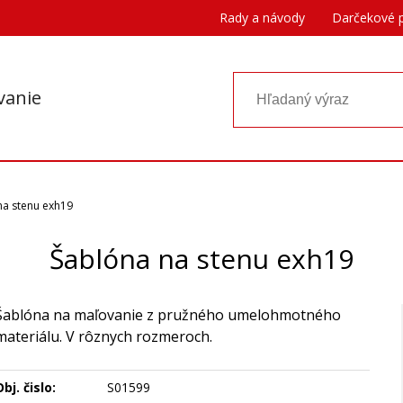
Rady a návody
Darčekové 
vanie
na stenu exh19
Šablóna na stenu exh19
Šablóna na maľovanie z pružného umelohmotného
materiálu. V rôznych rozmeroch.
bj. čislo:
S01599