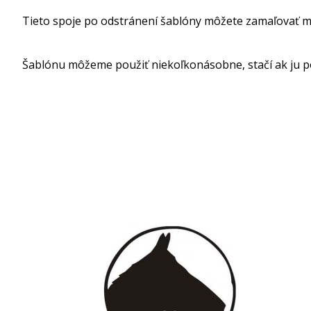
Tieto spoje po odstránení šablóny môžete zamaľovať m
Šablónu môžeme použiť niekoľkonásobne, stačí ak ju p