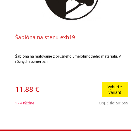
Šablóna na stenu exh19
Šablóna na maľovanie z pružného umelohmotného materiálu. V
rôznych rozmeroch.
Vyberte
11,88 €
variant
1 - 4 týždne
Obj. čislo:
S01599