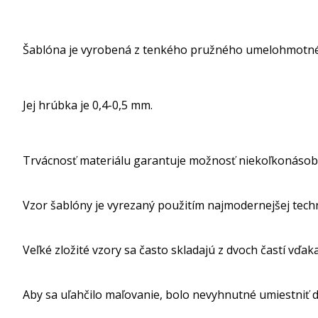
Šablóna je vyrobená z tenkého pružného umelohmotné
Jej hrúbka je 0,4-0,5 mm.
Trvácnosť materiálu garantuje možnosť niekoľkonásob
Vzor šablóny je vyrezaný použitím najmodernejšej tech
Veľké zložité vzory sa často skladajú z dvoch častí vďak
Aby sa uľahčilo maľovanie, bolo nevyhnutné umiestniť dr