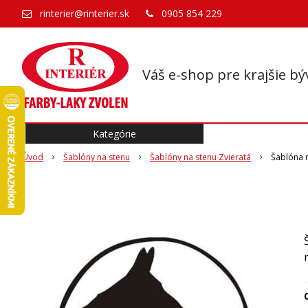
rinterier@rinterier.sk
0905 854 229
Váš e-shop pre krajšie bý
Kategórie
Úvod
Šablóny na stenu
Šablóny na stenu Zvieratá
Šablóna 
O