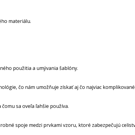
ho materiálu.
ného použitia a umývania šablóny.
nológie, čo nám umožňuje získať aj čo najviac komplikované
a čomu sa oveľa ľahšie používa.
obné spoje medzi prvkami vzoru, ktoré zabezpečujú celistvos