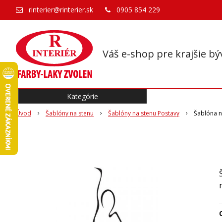
rinterier@rinterier.sk
0905 854 229
Váš e-shop pre krajšie bý
Kategórie
Úvod
Šablóny na stenu
Šablóny na stenu Postavy
Šablóna n
O