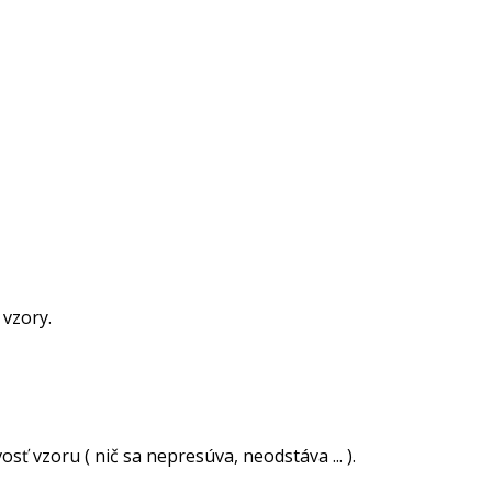
 vzory.
ť vzoru ( nič sa nepresúva, neodstáva ... ).