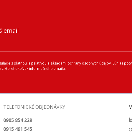
š email
lade s platnou legislatívou a zásadami ochrany osobných údajov. Súhlas potvr
 z ktoréhokoľvek informačného emailu.
V
TELEFONICKÉ OBJEDNÁVKY
M
0905 854 229
0915 491 545
O