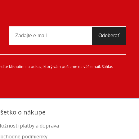
Odoberať
díte kliknutím na odkaz, ktorý vám pošleme na váš email. Súhlas
šetko o nákupe
ožnosti platby a doprava
bchodné podmienky