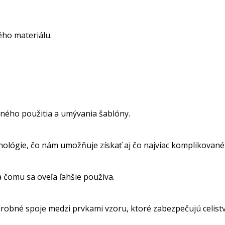
ho materiálu.
ného použitia a umývania šablóny.
nológie, čo nám umožňuje získať aj čo najviac komplikované
a čomu sa oveľa ľahšie používa.
obné spoje medzi prvkami vzoru, ktoré zabezpečujú celistvos