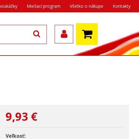
poukážky
Miešací program
Všetko o nákupe
Kontakty
9,93
€
Veľkosť: