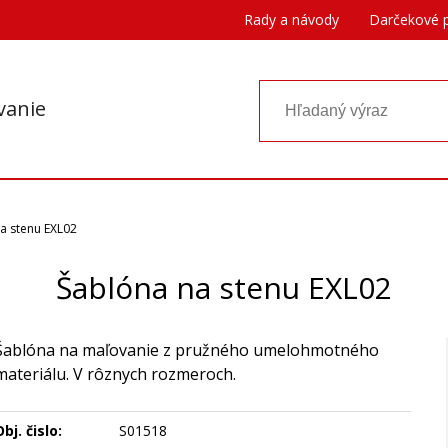
Rady a návody
Darčekové 
vanie
a stenu EXL02
Šablóna na stenu EXL02
Šablóna na maľovanie z pružného umelohmotného
materiálu. V rôznych rozmeroch.
bj. čislo:
S01518