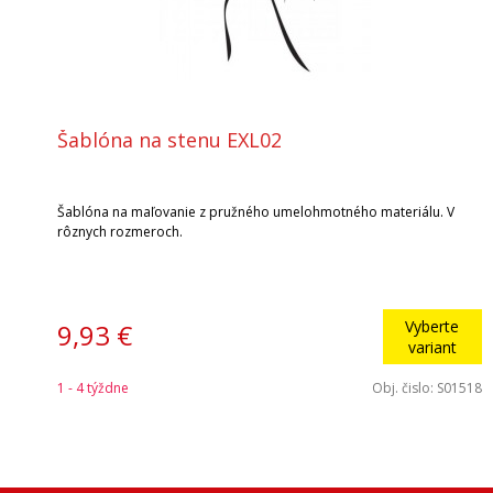
Šablóna na stenu EXL02
Šablóna na maľovanie z pružného umelohmotného materiálu. V
rôznych rozmeroch.
Vyberte
9,93 €
variant
1 - 4 týždne
Obj. čislo:
S01518