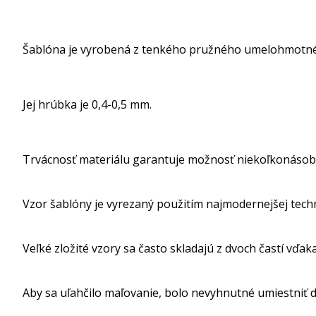
Šablóna je vyrobená z tenkého pružného umelohmotné
Jej hrúbka je 0,4-0,5 mm.
Trvácnosť materiálu garantuje možnosť niekoľkonásob
Vzor šablóny je vyrezaný použitím najmodernejšej tech
Veľké zložité vzory sa často skladajú z dvoch častí vďak
Aby sa uľahčilo maľovanie, bolo nevyhnutné umiestniť dr