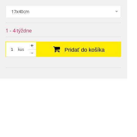
17x40cm
1 - 4 týždne
+
kus
Pridať do košíka
-