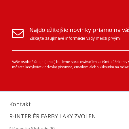
Najdôležitejšie novinky priamo na vá
Získajte zaujímavé informácie vždy medzi prvými
Vaše osobné údaje (email) budeme spracovávať len za týmto účelom v sú
môžete kedykoľvek odvolať písomne, emailom alebo kliknutím na odkaz
Kontakt
R-INTERIÉR FARBY LAKY ZVOLEN
Námestie Slobody 20