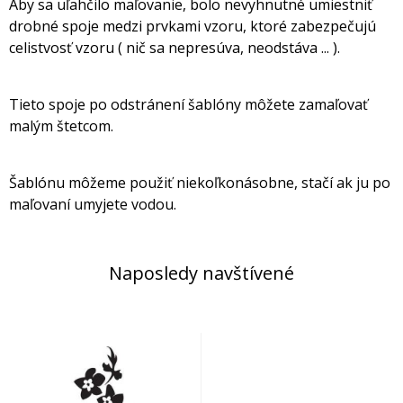
Aby sa uľahčilo maľovanie, bolo nevyhnutné umiestniť
drobné spoje medzi prvkami vzoru, ktoré zabezpečujú
celistvosť vzoru ( nič sa nepresúva, neodstáva ... ).
Tieto spoje po odstránení šablóny môžete zamaľovať
malým štetcom.
Šablónu môžeme použiť niekoľkonásobne, stačí ak ju po
maľovaní umyjete vodou.
Naposledy navštívené