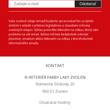
Odoberať
Vaše osobné údaje (email) budeme spracovávať len za týmto
účelom v súlade s platnou legislatívou a zásadami ochrany
osobných údajov. Súhlas potvrdíte kliknutím na odkaz, ktorý vám
pošleme na váš email. Súhlas môžete kedykoľvek odvolať
písomne, emailom alebo kliknutím na odkaz z ktoréhokoľvek
informačného emailu.
KONTAKT
R-INTERIÉR FARBY LAKY ZVOLEN
Námestie Slobody 20
960 01 Zvolen
Otváracie hodiny: