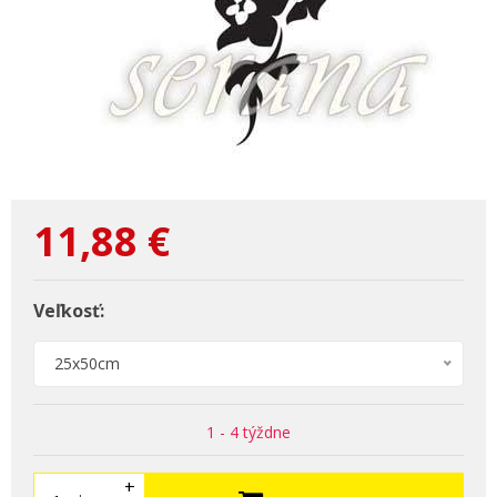
11,88
€
Veľkosť:
25x50cm
1 - 4 týždne
+