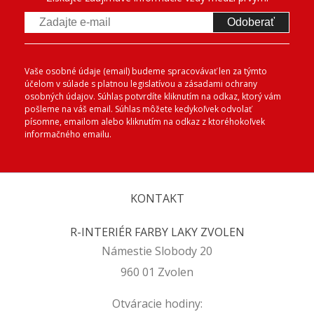
Odoberať
Vaše osobné údaje (email) budeme spracovávať len za týmto
účelom v súlade s platnou legislatívou a zásadami ochrany
osobných údajov. Súhlas potvrdíte kliknutím na odkaz, ktorý vám
pošleme na váš email. Súhlas môžete kedykoľvek odvolať
písomne, emailom alebo kliknutím na odkaz z ktoréhokoľvek
informačného emailu.
KONTAKT
R-INTERIÉR FARBY LAKY ZVOLEN
Námestie Slobody 20
960 01 Zvolen
Otváracie hodiny: