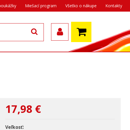
poukážky
Miešací program
Všetko o nákupe
Kontakty
17,98
€
Veľkosť: