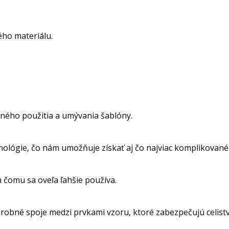
ho materiálu.
ného použitia a umývania šablóny.
nológie, čo nám umožňuje získať aj čo najviac komplikované
a čomu sa oveľa ľahšie používa.
obné spoje medzi prvkami vzoru, ktoré zabezpečujú celistvos