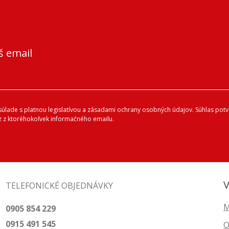
š email
lade s platnou legislatívou a zásadami ochrany osobných údajov. Súhlas potvr
 z ktoréhokoľvek informačného emailu.
V
TELEFONICKÉ OBJEDNÁVKY
M
0905 854 229
0915 491 545
O