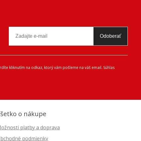
Odoberať
díte kliknutím na odkaz, ktorý vám pošleme na váš email. Súhlas
šetko o nákupe
ožnosti platby a doprava
bchodné podmienky