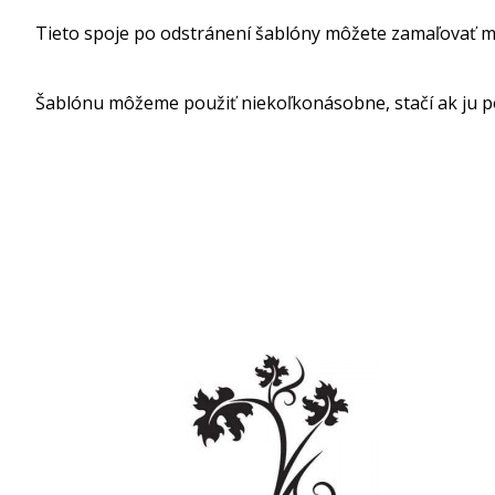
Tieto spoje po odstránení šablóny môžete zamaľovať m
Šablónu môžeme použiť niekoľkonásobne, stačí ak ju p