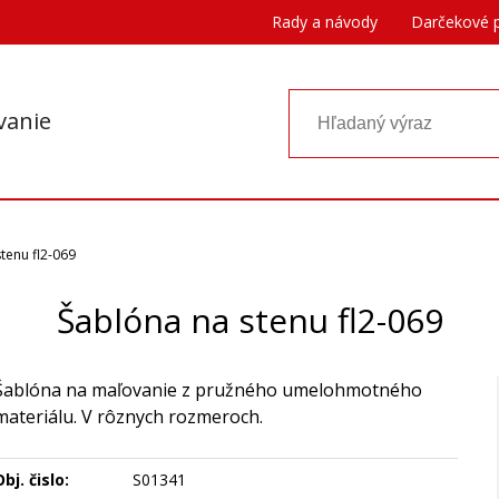
Rady a návody
Darčekové 
vanie
tenu fl2-069
Šablóna na stenu fl2-069
Šablóna na maľovanie z pružného umelohmotného
materiálu. V rôznych rozmeroch.
bj. čislo:
S01341