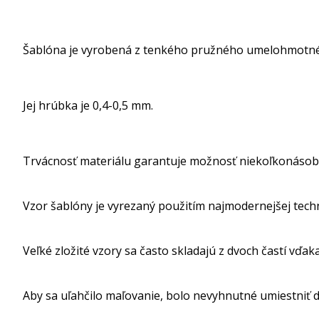
Šablóna je vyrobená z tenkého pružného umelohmotné
Jej hrúbka je 0,4-0,5 mm.
Trvácnosť materiálu garantuje možnosť niekoľkonásob
Vzor šablóny je vyrezaný použitím najmodernejšej tech
Veľké zložité vzory sa často skladajú z dvoch častí vďak
Aby sa uľahčilo maľovanie, bolo nevyhnutné umiestniť dr