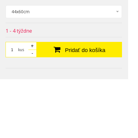
44x60cm
1 - 4 týždne
+
kus
Pridať do košíka
-