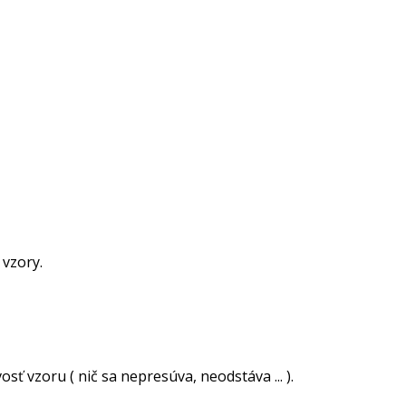
 vzory.
ť vzoru ( nič sa nepresúva, neodstáva ... ).