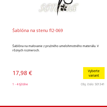
Šablóna na stenu fl2-069
Šablóna na maľovanie z pružného umelohmotného materiálu. V
rôznych rozmeroch.
Vyberte
17,98 €
variant
1 - 4 týždne
Obj. čislo:
S01341