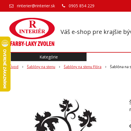
rinterier@rinterier.sk
0905 854 229
Váš e-shop pre krajšie bý
Kategórie
Úvod
Šablóny na stenu
Šablóny na stenu Flóra
Šablóna na s
O