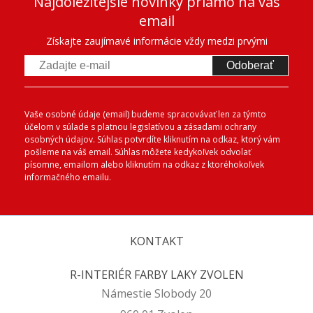
Najdôležitejšie novinky priamo na váš
email
Získajte zaujímavé informácie vždy medzi prvými
Odoberať
Vaše osobné údaje (email) budeme spracovávať len za týmto
účelom v súlade s platnou legislatívou a zásadami ochrany
osobných údajov. Súhlas potvrdíte kliknutím na odkaz, ktorý vám
pošleme na váš email. Súhlas môžete kedykoľvek odvolať
písomne, emailom alebo kliknutím na odkaz z ktoréhokoľvek
informačného emailu.
KONTAKT
R-INTERIÉR FARBY LAKY ZVOLEN
Námestie Slobody 20