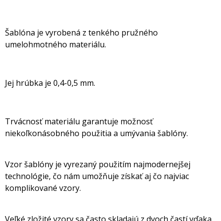
Šablóna je vyrobená z tenkého pružného
umelohmotného materiálu.
Jej hrúbka je 0,4-0,5 mm.
Trvácnosť materiálu garantuje možnosť
niekoľkonásobného použitia a umývania šablóny.
Vzor šablóny je vyrezaný použitím najmodernejšej
technológie, čo nám umožňuje získať aj čo najviac
komplikované vzory.
Veľké zložité vzory sa často skladajú z dvoch častí vďaka