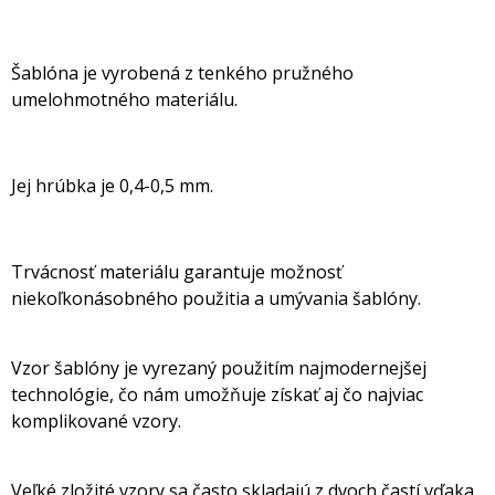
Šablóna je vyrobená z tenkého pružného
umelohmotného materiálu.
Jej hrúbka je 0,4-0,5 mm.
Trvácnosť materiálu garantuje možnosť
niekoľkonásobného použitia a umývania šablóny.
Vzor šablóny je vyrezaný použitím najmodernejšej
technológie, čo nám umožňuje získať aj čo najviac
komplikované vzory.
Veľké zložité vzory sa často skladajú z dvoch častí vďaka