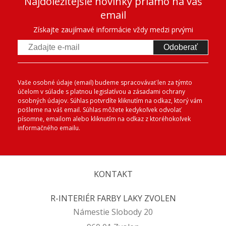
Najdôležitejšie novinky priamo na váš
email
Získajte zaujímavé informácie vždy medzi prvými
Odoberať
Vaše osobné údaje (email) budeme spracovávať len za týmto
účelom v súlade s platnou legislatívou a zásadami ochrany
osobných údajov. Súhlas potvrdíte kliknutím na odkaz, ktorý vám
pošleme na váš email. Súhlas môžete kedykoľvek odvolať
písomne, emailom alebo kliknutím na odkaz z ktoréhokoľvek
informačného emailu.
KONTAKT
R-INTERIÉR FARBY LAKY ZVOLEN
Námestie Slobody 20