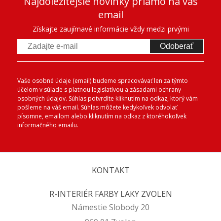
Najdôležitejšie novinky priamo na váš
email
Získajte zaujímavé informácie vždy medzi prvými
Odoberať
Vaše osobné údaje (email) budeme spracovávať len za týmto
účelom v súlade s platnou legislatívou a zásadami ochrany
osobných údajov. Súhlas potvrdíte kliknutím na odkaz, ktorý vám
pošleme na váš email. Súhlas môžete kedykoľvek odvolať
písomne, emailom alebo kliknutím na odkaz z ktoréhokoľvek
informačného emailu.
KONTAKT
R-INTERIÉR FARBY LAKY ZVOLEN
Námestie Slobody 20