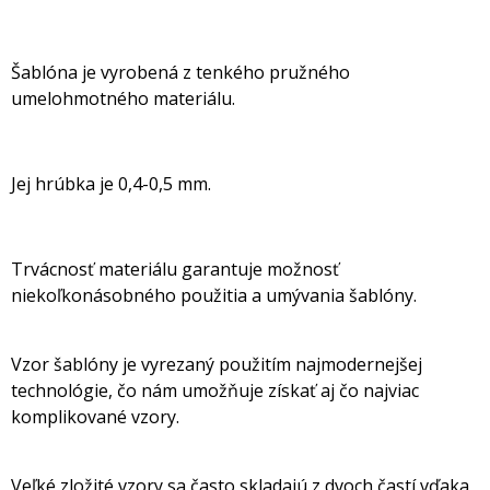
Šablóna je vyrobená z tenkého pružného
umelohmotného materiálu.
Jej hrúbka je 0,4-0,5 mm.
Trvácnosť materiálu garantuje možnosť
niekoľkonásobného použitia a umývania šablóny.
Vzor šablóny je vyrezaný použitím najmodernejšej
technológie, čo nám umožňuje získať aj čo najviac
komplikované vzory.
Veľké zložité vzory sa často skladajú z dvoch častí vďaka