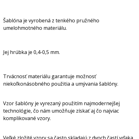
Šablóna je vyrobená z tenkého pružného
umelohmotného materiálu.
Jej hrúbka je 0,4-0,5 mm.
Trvácnosť materiálu garantuje možnosť
niekoľkonásobného použitia a umývania šablóny.
Vzor šablóny je vyrezaný použitím najmodernejšej
technológie, čo nám umožňuje získať aj čo najviac
komplikované vzory.
Veľké zložité vzory sa často skladajú z dvoch častí vďaka