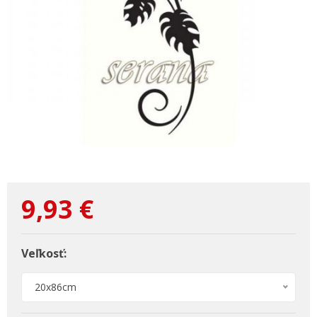
9,93
€
Veľkosť:
20x86cm