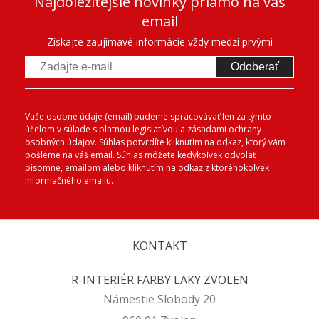
Najdôležitejšie novinky priamo na váš
email
Získajte zaujímavé informácie vždy medzi prvými
Odoberať
Vaše osobné údaje (email) budeme spracovávať len za týmto
účelom v súlade s platnou legislatívou a zásadami ochrany
osobných údajov. Súhlas potvrdíte kliknutím na odkaz, ktorý vám
pošleme na váš email. Súhlas môžete kedykoľvek odvolať
písomne, emailom alebo kliknutím na odkaz z ktoréhokoľvek
informačného emailu.
KONTAKT
R-INTERIÉR FARBY LAKY ZVOLEN
Námestie Slobody 20