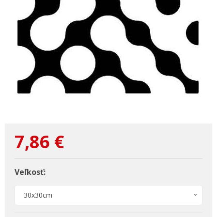
7,86
€
Veľkosť:
30x30cm