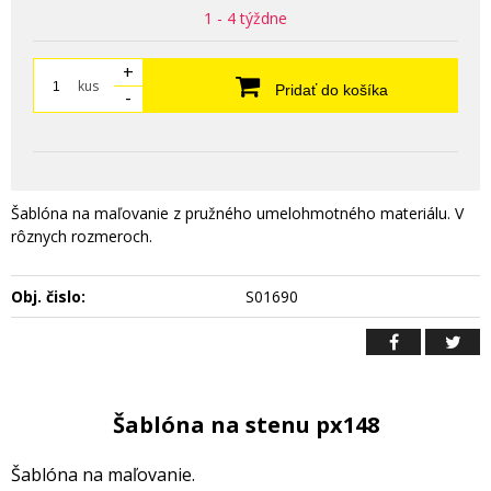
1 - 4 týždne
+
kus
Pridať do košíka
-
Šablóna na maľovanie z pružného umelohmotného materiálu. V
rôznych rozmeroch.
Obj. čislo:
S01690
Šablóna na stenu px148
Šablóna na maľovanie.