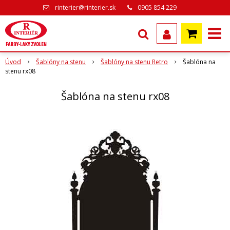
rinterier@rinterier.sk
0905 854 229
Úvod
Šablóny na stenu
Šablóny na stenu Retro
Šablóna na
stenu rx08
Šablóna na stenu rx08