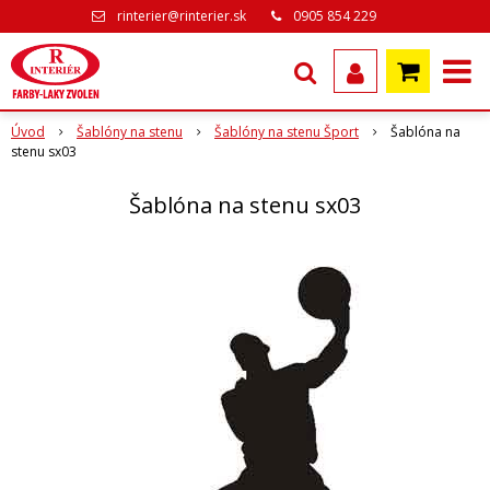
rinterier@rinterier.sk
0905 854 229
Úvod
Šablóny na stenu
Šablóny na stenu Šport
Šablóna na
stenu sx03
Šablóna na stenu sx03