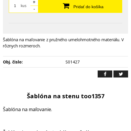
+
kus
Pridať do košíka
-
Šablóna na maľovanie z pružného umelohmotného materiálu. V
rôznych rozmeroch.
Obj. čislo:
S01427
Šablóna na stenu too1357
Šablóna na maľovanie.