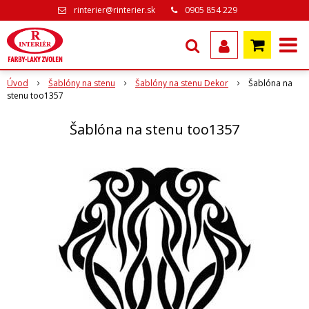
rinterier@rinterier.sk
0905 854 229
Úvod
Šablóny na stenu
Šablóny na stenu Dekor
Šablóna na
stenu too1357
Šablóna na stenu too1357