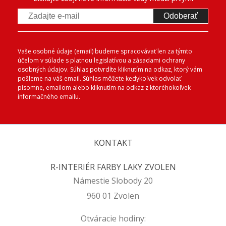
Odoberať
Vaše osobné údaje (email) budeme spracovávať len za týmto
účelom v súlade s platnou legislatívou a zásadami ochrany
osobných údajov. Súhlas potvrdíte kliknutím na odkaz, ktorý vám
pošleme na váš email. Súhlas môžete kedykoľvek odvolať
písomne, emailom alebo kliknutím na odkaz z ktoréhokoľvek
informačného emailu.
KONTAKT
R-INTERIÉR FARBY LAKY ZVOLEN
Námestie Slobody 20
960 01 Zvolen
Otváracie hodiny: