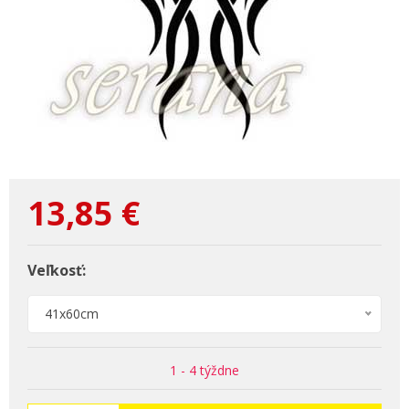
13,85
€
Veľkosť:
41x60cm
1 - 4 týždne