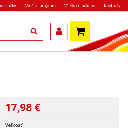
poukážky
Miešací program
Všetko o nákupe
Kontakty
17,98
€
Veľkosť: