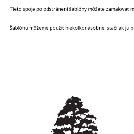
Tieto spoje po odstránení šablóny môžete zamaľovať m
Šablónu môžeme použiť niekoľkonásobne, stačí ak ju p