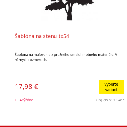
Šablóna na stenu tx54
Šablóna na maľovanie z pružného umelohmotného materiálu. V
rôznych rozmeroch.
Vyberte
17,98 €
variant
1 - 4 týždne
Obj. čislo:
S01487