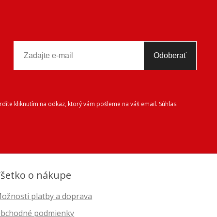
Odoberať
díte kliknutím na odkaz, ktorý vám pošleme na váš email. Súhlas
šetko o nákupe
ožnosti platby a doprava
bchodné podmienky