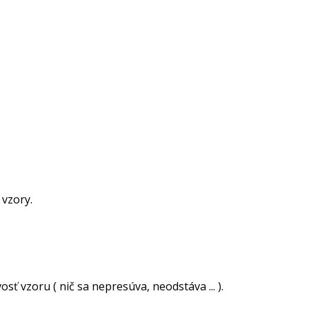
 vzory.
ť vzoru ( nič sa nepresúva, neodstáva ... ).