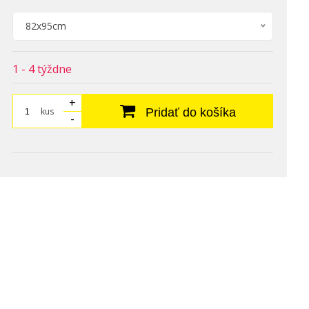
82x95cm
1 - 4 týždne
+
kus
Pridať do košíka
-