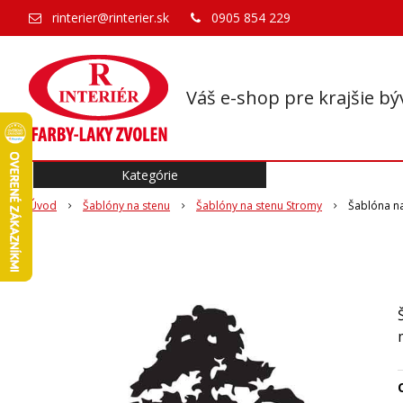
rinterier@rinterier.sk
0905 854 229
Váš e-shop pre krajšie bý
Kategórie
Úvod
Šablóny na stenu
Šablóny na stenu Stromy
Šablóna na
O