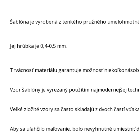
Šablóna je vyrobená z tenkého pružného umelohmotné
Jej hrúbka je 0,4-0,5 mm.
Trvácnosť materiálu garantuje možnosť niekoľkonásob
Vzor šablóny je vyrezaný použitím najmodernejšej tech
Veľké zložité vzory sa často skladajú z dvoch častí vďak
Aby sa uľahčilo maľovanie, bolo nevyhnutné umiestniť dr