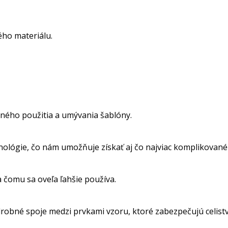
ho materiálu.
ného použitia a umývania šablóny.
nológie, čo nám umožňuje získať aj čo najviac komplikované
a čomu sa oveľa ľahšie používa.
obné spoje medzi prvkami vzoru, ktoré zabezpečujú celistvos