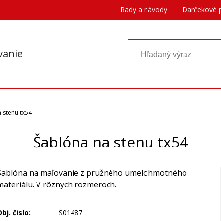
Rady a návody
Darčekové 
vanie
 stenu tx54
Šablóna na stenu tx54
Šablóna na maľovanie z pružného umelohmotného
materiálu. V rôznych rozmeroch.
bj. čislo:
S01487