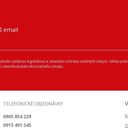
š email
lade s platnou legislatívou a zásadami ochrany osobných údajov. Súhlas potvr
 z ktoréhokoľvek informačného emailu.
V
TELEFONICKÉ OBJEDNÁVKY
M
0905 854 229
0915 491 545
O