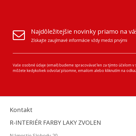
Najdôležitejšie novinky priamo na vá
Získajte zaujímavé informácie vždy medzi prvými
Vaše osobné údaje (email) budeme spracovávať len za týmto účelom v sú
môžete kedykoľvek odvolať písomne, emailom alebo kliknutím na odkaz
Kontakt
R-INTERIÉR FARBY LAKY ZVOLEN
Námestie Slobody 20