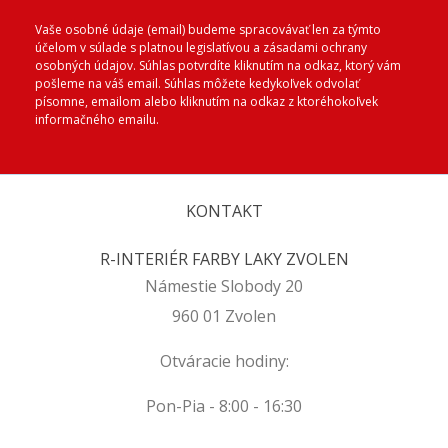
Vaše osobné údaje (email) budeme spracovávať len za týmto
účelom v súlade s platnou legislatívou a zásadami ochrany
osobných údajov. Súhlas potvrdíte kliknutím na odkaz, ktorý vám
pošleme na váš email. Súhlas môžete kedykoľvek odvolať
písomne, emailom alebo kliknutím na odkaz z ktoréhokoľvek
informačného emailu.
KONTAKT
R-INTERIÉR FARBY LAKY ZVOLEN
Námestie Slobody 20
960 01 Zvolen
Otváracie hodiny:
Pon-Pia - 8:00 - 16:30