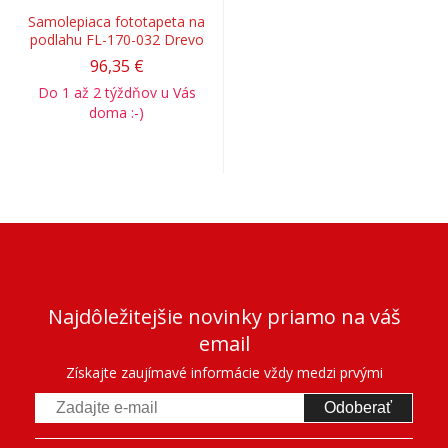
Samolepiaca fototapeta na
podlahu FL-170-032 Drevo
96,35 €
Do 1 až 2 týždňov u Vás
doma :-)
Najdôležitejšie novinky priamo na váš
email
Získajte zaujímavé informácie vždy medzi prvými
Odoberať