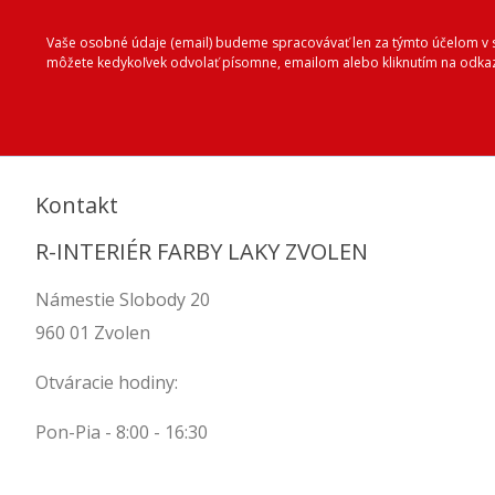
Vaše osobné údaje (email) budeme spracovávať len za týmto účelom v sú
môžete kedykoľvek odvolať písomne, emailom alebo kliknutím na odkaz
Kontakt
R-INTERIÉR FARBY LAKY ZVOLEN
Námestie Slobody 20
960 01 Zvolen
Otváracie hodiny:
Pon-Pia - 8:00 - 16:30