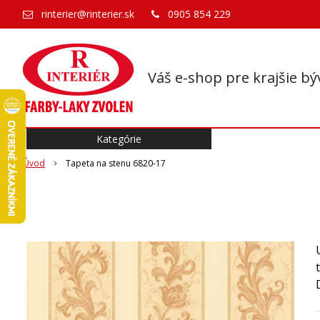
rinterier@rinterier.sk
0905 854 229
Váš e-shop pre krajšie bý
Kategórie
Úvod
Tapeta na stenu 6820-17