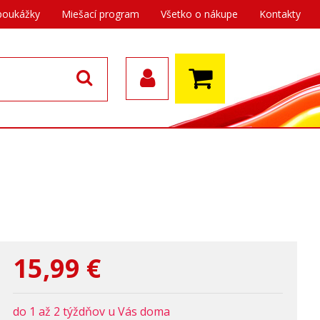
poukážky
Miešací program
Všetko o nákupe
Kontakty
15,99
€
do 1 až 2 týždňov u Vás doma