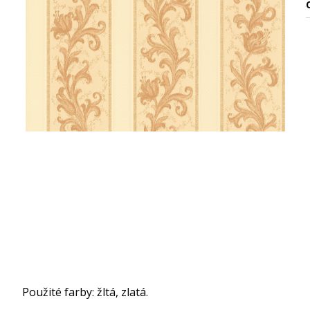
O
Použité farby: žltá, zlatá.