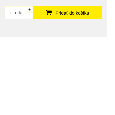
+
rolka
Pridať do košíka
-