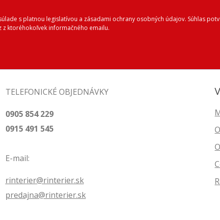
lade s platnou legislatívou a zásadami ochrany osobných údajov. Súhlas potvr
 z ktoréhokoľvek informačného emailu.
V
TELEFONICKÉ OBJEDNÁVKY
M
0905 854 229
0915 491 545
O
O
E-mail:
C
rinterier@rinterier.sk
R
predajna@rinterier.sk