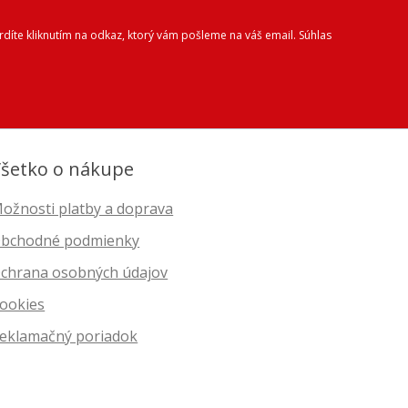
díte kliknutím na odkaz, ktorý vám pošleme na váš email. Súhlas
šetko o nákupe
ožnosti platby a doprava
bchodné podmienky
chrana osobných údajov
ookies
eklamačný poriadok