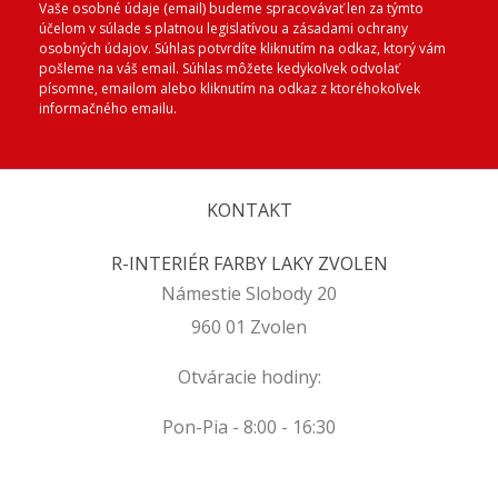
Vaše osobné údaje (email) budeme spracovávať len za týmto
účelom v súlade s platnou legislatívou a zásadami ochrany
osobných údajov. Súhlas potvrdíte kliknutím na odkaz, ktorý vám
pošleme na váš email. Súhlas môžete kedykoľvek odvolať
písomne, emailom alebo kliknutím na odkaz z ktoréhokoľvek
informačného emailu.
KONTAKT
R-INTERIÉR FARBY LAKY ZVOLEN
Námestie Slobody 20
960 01 Zvolen
Otváracie hodiny:
Pon-Pia - 8:00 - 16:30