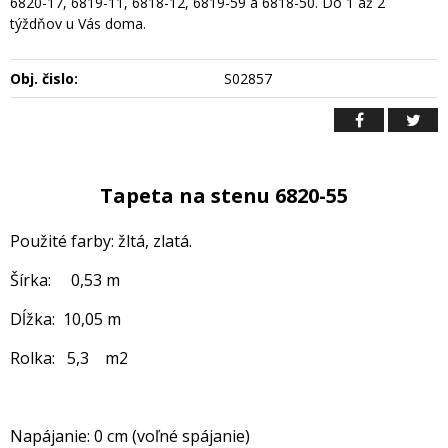
6820-17, 6819-11, 6818-12, 6819-59 a 6818-50. Do 1 až 2
týždňov u Vás doma.
Obj. čislo:
S02857
Tapeta na stenu 6820-55
Použité farby: žltá, zlatá.
Šírka: 0,53 m
Dĺžka: 10,05 m
Rolka: 5,3 m2
Napájanie: 0 cm (voľné spájanie)