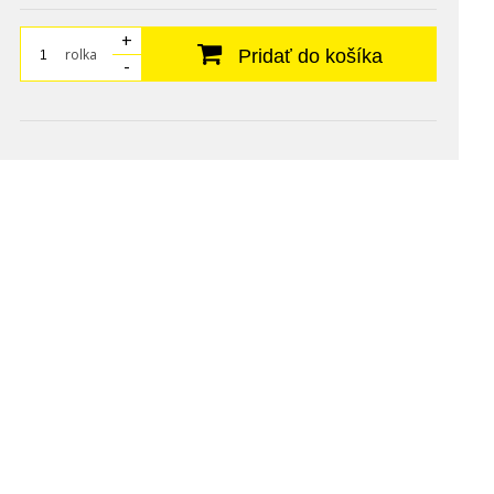
+
rolka
Pridať do košíka
-