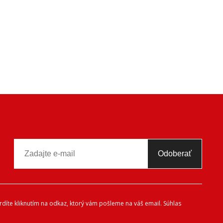
Odoberať
díte kliknutím na odkaz, ktorý vám pošleme na váš email. Súhlas