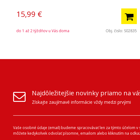
15,99 €
do 1 až 2 týždňov u Vás doma
Obj. čislo:
S02835
Najdôležitejšie novinky priamo na vá
Získajte zaujímavé informácie vždy medzi prvými
Vaše osobné údaje (email) budeme spracovávať len za týmto účelom v sú
môžete kedykoľvek odvolať písomne, emailom alebo kliknutím na odkaz