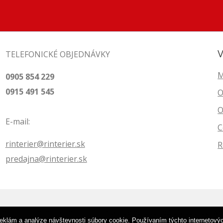
V
TELEFONICKÉ OBJEDNÁVKY
M
0905 854 229
0915 491 545
O
O
E-mail:
C
rinterier@rinterier.sk
R
predajna@rinterier.sk
tenu | R-Interier Zvolen | Eshop •
tvorba eshopu cez UNIobchod
,
we
í reklám a analýze návštevnosti súbory cookie. Používaním týchto internetový