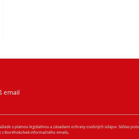
š email
lade s platnou legislatívou a zásadami ochrany osobných údajov. Súhlas potvr
 z ktoréhokoľvek informačného emailu.