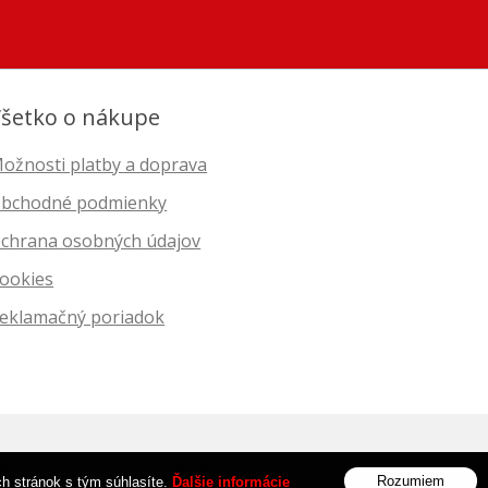
šetko o nákupe
ožnosti platby a doprava
bchodné podmienky
chrana osobných údajov
ookies
eklamačný poriadok
bhosting
spoločnosti
WEBYGROUP
Rozumiem
ch stránok s tým súhlasíte.
Ďalšie informácie