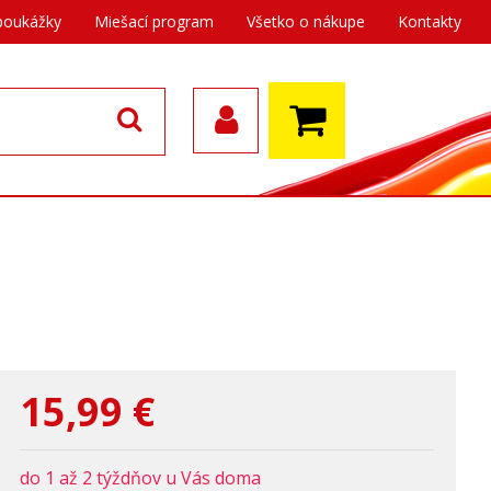
poukážky
Miešací program
Všetko o nákupe
Kontakty
15,99
€
do 1 až 2 týždňov u Vás doma