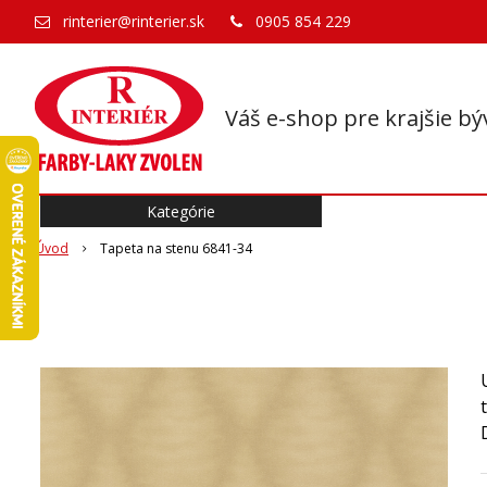
rinterier@rinterier.sk
0905 854 229
Váš e-shop pre krajšie bý
Kategórie
Úvod
Tapeta na stenu 6841-34