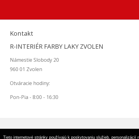
Kontakt
R-INTERIÉR FARBY LAKY ZVOLEN
Námestie Slobody 20
960 01 Zvolen
Otváracie hodiny:
Pon-Pia - 8:00 - 16:30
© 2026 Farby | Laky | Tapety na s
Tieto internetové stránky používajú k poskytovaniu služieb, personalizáci