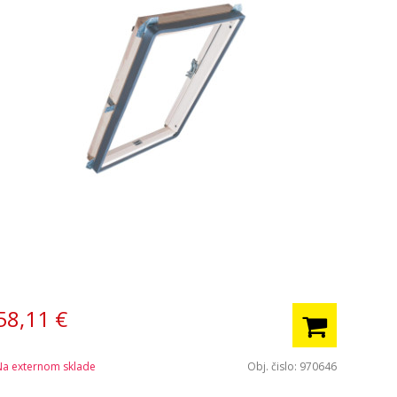
58,11
€
Na externom sklade
Obj. čislo:
970646