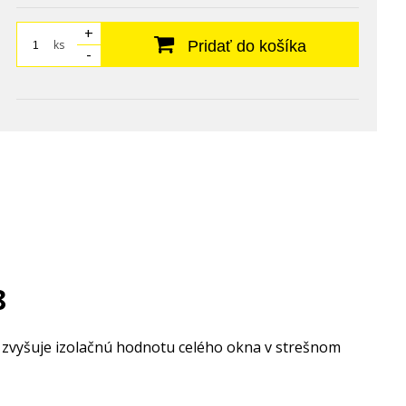
+
ks
Pridať do košíka
-
8
zvyšuje izolačnú hodnotu celého okna v strešnom