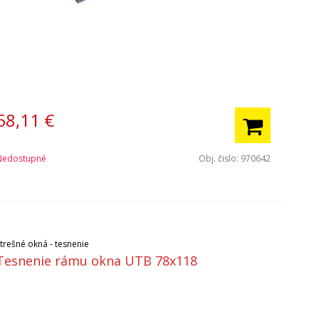
58,11
€
Nedostupné
Obj. čislo:
970642
Strešné okná - tesnenie
Tesnenie rámu okna UTB 78x118