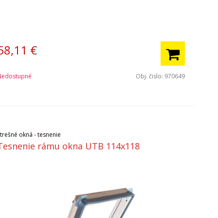
58,11
€
Nedostupné
Obj. čislo:
970649
Strešné okná - tesnenie
Tesnenie rámu okna UTB 114x118