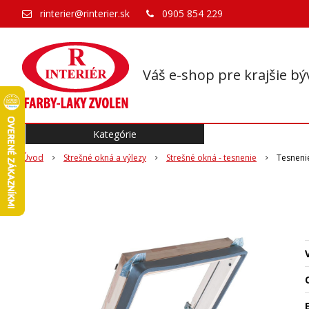
rinterier@rinterier.sk
0905 854 229
Váš e-shop pre krajšie bý
Kategórie
Úvod
Strešné okná a výlezy
Strešné okná - tesnenie
Tesneni
O