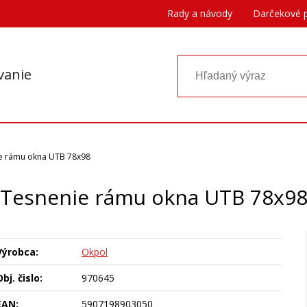
Rady a návody
Darčekové 
vanie
e rámu okna UTB 78x98
Tesnenie rámu okna UTB 78x9
Výrobca:
Okpol
bj. čislo:
970645
EAN:
5907198903050