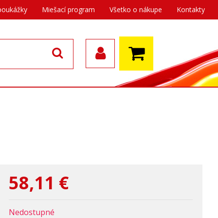
poukážky
Miešací program
Všetko o nákupe
Kontakty
8
58,11
€
Nedostupné