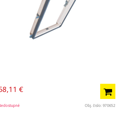
58,11
€
Nedostupné
Obj. čislo:
970652