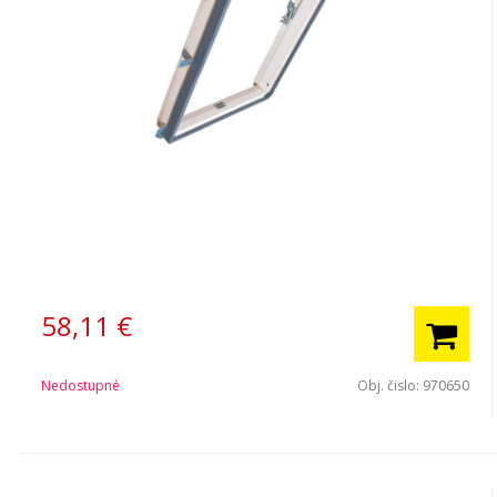
58,11
€
Nedostupné
Obj. čislo:
970650