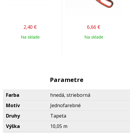
2,40
€
6,66
€
Na sklade
Na sklade
Parametre
Farba
hnedá, strieborná
Motív
Jednofarebné
Druhy
Tapeta
Výška
10,05 m