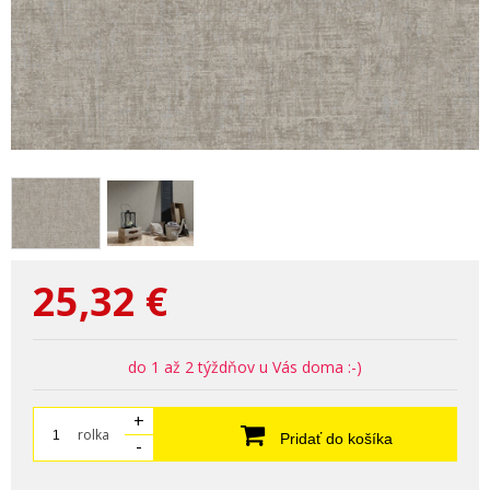
25,32
€
do 1 až 2 týždňov u Vás doma :-)
+
rolka
Pridať do košíka
-