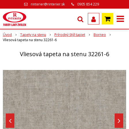
rinterier@rinterier.sk
0905 854 229
Úvod
Tapety na stenu
Prírodný štýl tapiet
Borneo
Vliesová tapeta na stenu 32261-6
Vliesová tapeta na stenu 32261-6