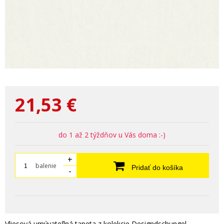
21,53
€
do 1 až 2 týždňov u Vás doma :-)
+
balenie
Pridať do košíka
-
Vliesová umývateľlná tapeta z kolekcie Designdschungel.