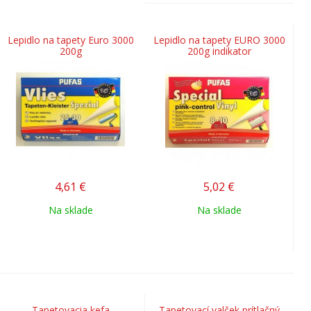
Lepidlo na tapety Euro 3000
Lepidlo na tapety EURO 3000
200g
200g indikator
4,61
€
5,02
€
Na sklade
Na sklade
Tapetovacia kefa
Tapetovací valček prítlačný