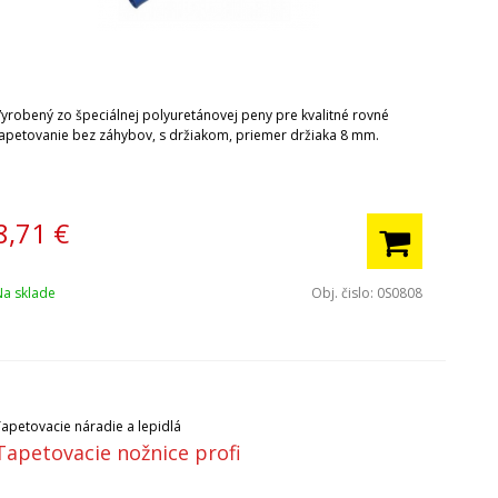
Vyrobený zo špeciálnej polyuretánovej peny pre kvalitné rovné
tapetovanie bez záhybov, s držiakom, priemer držiaka 8 mm.
8,71
€
Na sklade
Obj. čislo:
0S0808
Tapetovacie náradie a lepidlá
Tapetovacie nožnice profi