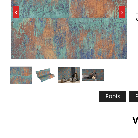
O
Popis
P
V