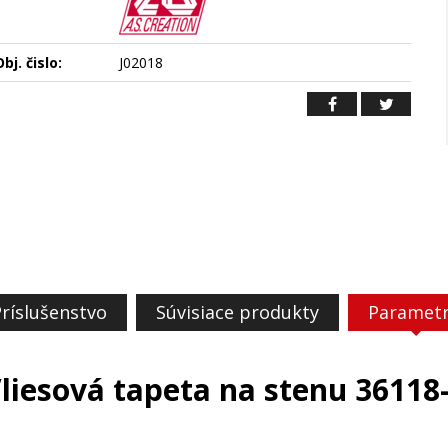
bj. čislo:
J02018
ríslušenstvo
Súvisiace produkty
Paramet
liesová tapeta na stenu 36118