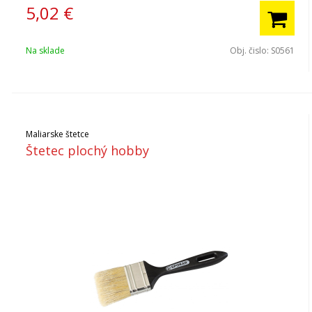
5,02
€
Na sklade
Obj. čislo:
S0561
Maliarske štetce
Štetec plochý hobby