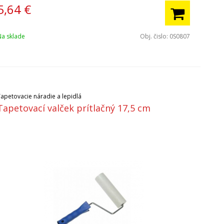
5,64
€
Na sklade
Obj. čislo:
0S0807
Tapetovacie náradie a lepidlá
Tapetovací valček prítlačný 17,5 cm