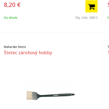
8,20
€
Na sklade
Obj. čislo:
S0813
Maliarske štetce
Štetec zárohový hobby