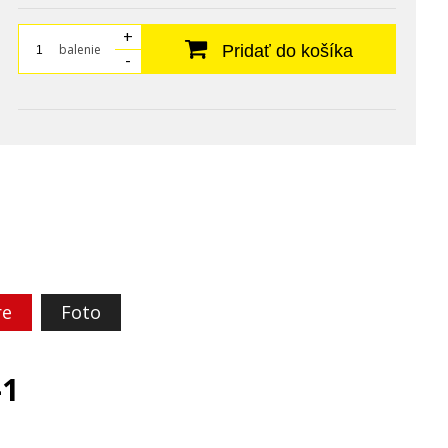
+
balenie
Pridať do košíka
-
re
Foto
-1