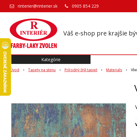
rinterier@rinterier.sk
0905 854 229
Váš e-shop pre krajšie bý
Kategórie
Úvod
Tapety na stenu
Prírodný štýl tapiet
Materials
Vli