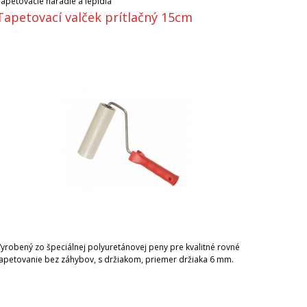
Tapetovacie náradie a lepidlá
Tapetovací valček prítlačný 15cm
Vyrobený zo špeciálnej polyuretánovej peny pre kvalitné rovné
tapetovanie bez záhybov, s držiakom, priemer držiaka 6 mm.