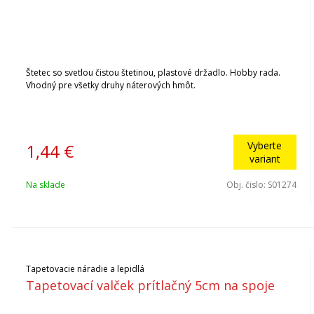
Štetec so svetlou čistou štetinou, plastové držadlo. Hobby rada.
Vhodný pre všetky druhy náterových hmôt.
Vyberte
1,44
€
variant
Na sklade
Obj. čislo:
S01274
Tapetovacie náradie a lepidlá
Tapetovací valček prítlačný 5cm na spoje