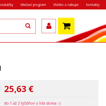
poukážky
Miešací program
Všetko o nákupe
Kontakty
1
25,63
€
do 1 až 2 týždňov u Vás doma :-)