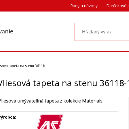
Rady a návody
Darčekové 
vanie
esová tapeta na stenu 36118-1
Vliesová tapeta na stenu 36118-
Vliesová umývateľlná tapeta z kolekcie Materials.
Výrobca: