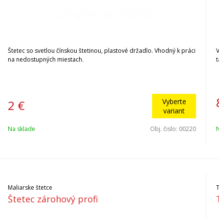
Štetec so svetlou čínskou štetinou, plastové držadlo. Vhodný k práci
na nedostupných miestach.
Vyberte
2
€
variant
Na sklade
Obj. čislo:
00220
Maliarske štetce
Štetec zárohový profi