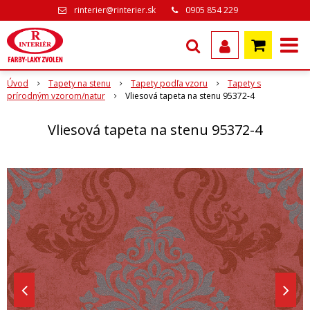
rinterier@rinterier.sk
0905 854 229
Úvod
Tapety na stenu
Tapety podľa vzoru
Tapety s
prírodným vzorom/natur
Vliesová tapeta na stenu 95372-4
Vliesová tapeta na stenu 95372-4