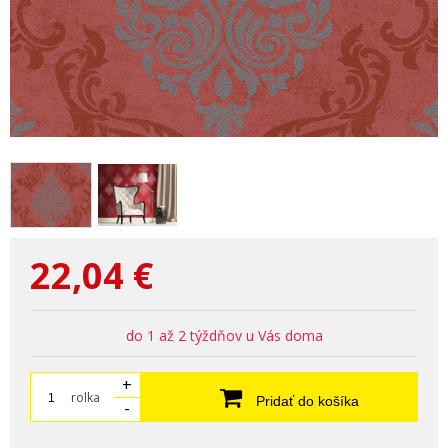
22,04
€
do 1 až 2 týždňov u Vás doma
+
rolka
Pridať do košíka
-