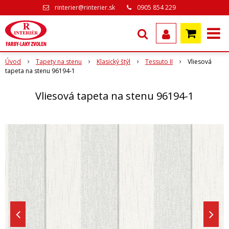
rinterier@rinterier.sk
0905 854 229
Úvod
Tapety na stenu
Klasický štýl
Tessuto II
Vliesová
tapeta na stenu 96194-1
Vliesová tapeta na stenu 96194-1