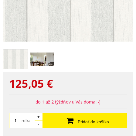
125,05
€
do 1 až 2 týždňov u Vás doma :-)
+
rolka
Pridať do košíka
-