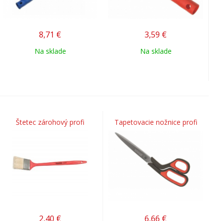
8,71
€
3,59
€
Na sklade
Na sklade
Štetec zárohový profi
Tapetovacie nožnice profi
2,40
€
6,66
€