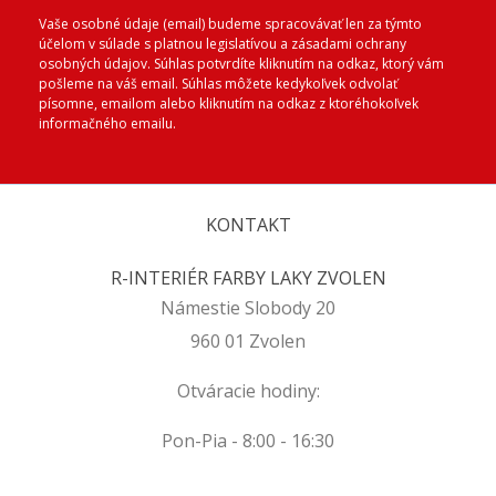
Vaše osobné údaje (email) budeme spracovávať len za týmto
účelom v súlade s platnou legislatívou a zásadami ochrany
osobných údajov. Súhlas potvrdíte kliknutím na odkaz, ktorý vám
pošleme na váš email. Súhlas môžete kedykoľvek odvolať
písomne, emailom alebo kliknutím na odkaz z ktoréhokoľvek
informačného emailu.
KONTAKT
R-INTERIÉR FARBY LAKY ZVOLEN
Námestie Slobody 20
960 01 Zvolen
Otváracie hodiny:
Pon-Pia - 8:00 - 16:30