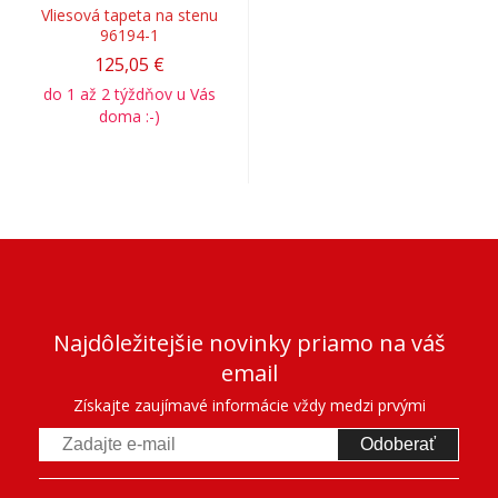
Vliesová tapeta na stenu
96194-1
125,05 €
do 1 až 2 týždňov u Vás
doma :-)
Najdôležitejšie novinky priamo na váš
email
Získajte zaujímavé informácie vždy medzi prvými
Odoberať