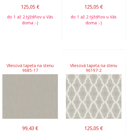
125,05
€
125,05
€
do 1 až 2 týždňov u Vás
do 1 až 2 týždňov u Vás
doma :-)
doma :-)
Vliesová tapeta na stenu
Vliesová tapeta na stenu
9685-17
96197-2
99,43
€
125,05
€