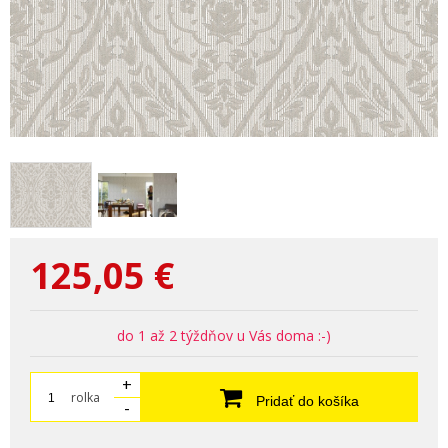
125,05
€
do 1 až 2 týždňov u Vás doma :-)
+
rolka
Pridať do košíka
-