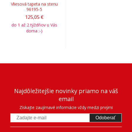
Vliesová tapeta na stenu
96195-5
125,05 €
do 1 až 2 týždňov u Vás
doma :-)
Najdôležitejšie novinky priamo na váš
email
Získajte zaujímavé informácie vždy medzi prvými
Odoberať