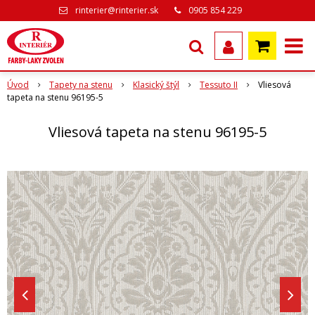
rinterier@rinterier.sk
0905 854 229
Úvod
Tapety na stenu
Klasický štýl
Tessuto II
Vliesová
tapeta na stenu 96195-5
Vliesová tapeta na stenu 96195-5