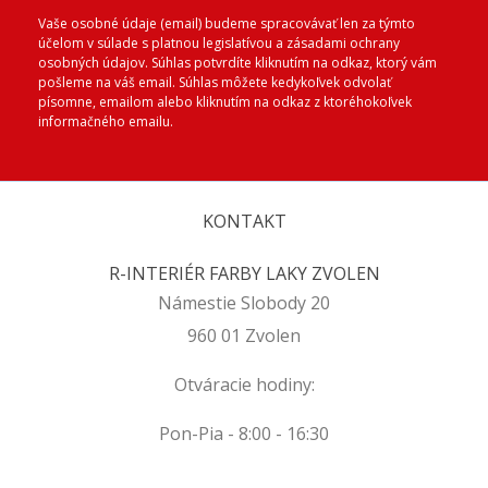
Vaše osobné údaje (email) budeme spracovávať len za týmto
účelom v súlade s platnou legislatívou a zásadami ochrany
osobných údajov. Súhlas potvrdíte kliknutím na odkaz, ktorý vám
pošleme na váš email. Súhlas môžete kedykoľvek odvolať
písomne, emailom alebo kliknutím na odkaz z ktoréhokoľvek
informačného emailu.
KONTAKT
R-INTERIÉR FARBY LAKY ZVOLEN
Námestie Slobody 20
960 01 Zvolen
Otváracie hodiny:
Pon-Pia - 8:00 - 16:30