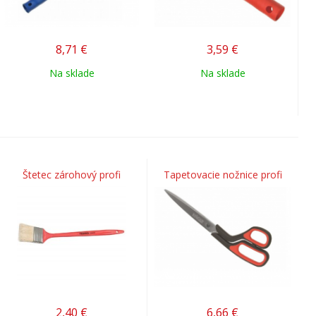
8,71
€
3,59
€
Na sklade
Na sklade
Štetec zárohový profi
Tapetovacie nožnice profi
2,40
€
6,66
€