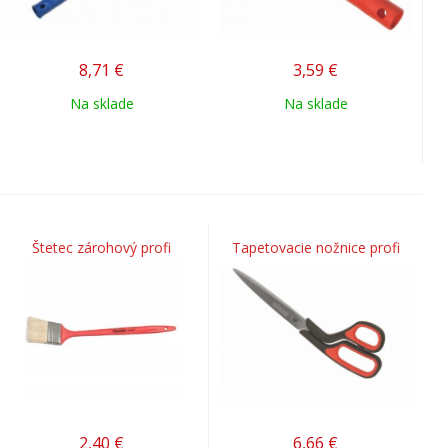
8,71
€
3,59
€
Na sklade
Na sklade
Štetec zárohový profi
Tapetovacie nožnice profi
2,40
€
6,66
€