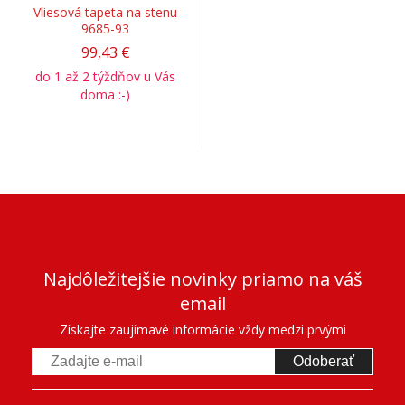
Vliesová tapeta na stenu
9685-93
99,43 €
do 1 až 2 týždňov u Vás
doma :-)
Najdôležitejšie novinky priamo na váš
email
Získajte zaujímavé informácie vždy medzi prvými
Odoberať