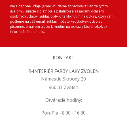
Vaše osobné údaje (email) budeme spracovávať len za týmto
účelom v súlade s platnou legislatívou a zásadami ochrany
osobných údajov. Súhlas potvrdíte kliknutím na odkaz, ktorý vám
pošleme na váš email. Súhlas môžete kedykoľvek odvolať
písomne, emailom alebo kliknutím na odkaz z ktoréhokoľvek
informačného emailu.
KONTAKT
R-INTERIÉR FARBY LAKY ZVOLEN
Námestie Slobody 20
960 01 Zvolen
Otváracie hodiny:
Pon-Pia - 8:00 - 16:30