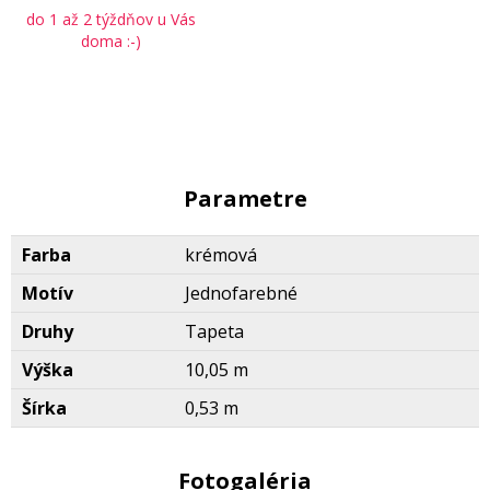
do 1 až 2 týždňov u Vás
doma :-)
Parametre
Farba
krémová
Motív
Jednofarebné
Druhy
Tapeta
Výška
10,05 m
Šírka
0,53 m
Fotogaléria