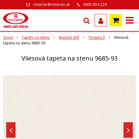
rinterier@rinterier.sk
0905 854 229
Úvod
Tapety na stenu
Klasický štýl
Tessuto II
Vliesová
tapeta na stenu 9685-93
Vliesová tapeta na stenu 9685-93