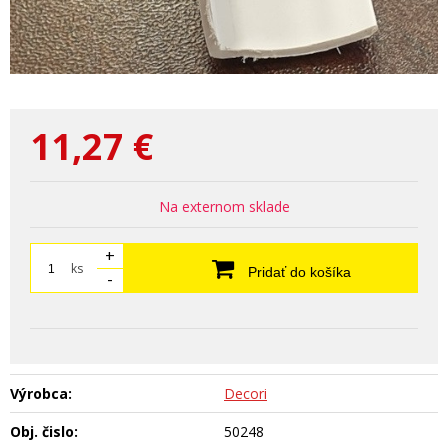
11,27
€
Na externom sklade
+
ks
Pridať do košíka
-
Výrobca:
Decori
Obj. čislo:
50248