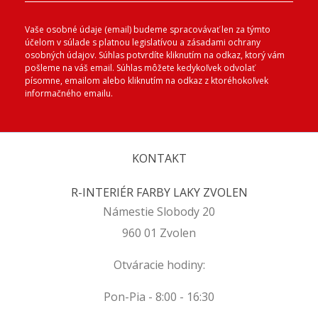
Vaše osobné údaje (email) budeme spracovávať len za týmto
účelom v súlade s platnou legislatívou a zásadami ochrany
osobných údajov. Súhlas potvrdíte kliknutím na odkaz, ktorý vám
pošleme na váš email. Súhlas môžete kedykoľvek odvolať
písomne, emailom alebo kliknutím na odkaz z ktoréhokoľvek
informačného emailu.
KONTAKT
R-INTERIÉR FARBY LAKY ZVOLEN
Námestie Slobody 20
960 01 Zvolen
Otváracie hodiny:
Pon-Pia - 8:00 - 16:30