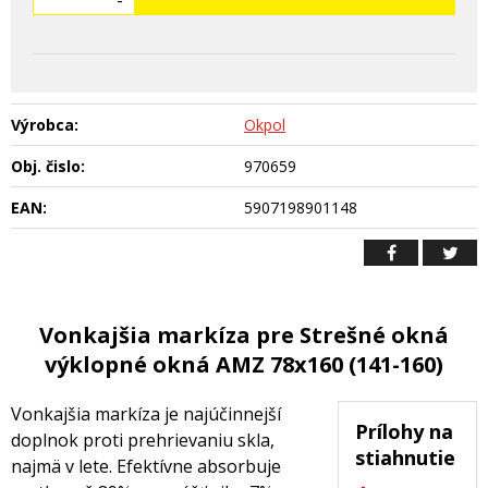
-
Výrobca:
Okpol
Obj. čislo:
970659
EAN:
5907198901148
Vonkajšia markíza pre Strešné okná
výklopné okná AMZ 78x160 (141-160)
Vonkajšia markíza je najúčinnejší
Prílohy na
doplnok proti prehrievaniu skla,
stiahnutie
najmä v lete. Efektívne absorbuje