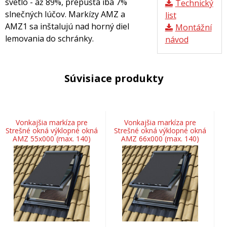
svetlo - až 89%, prepúšťa iba 7%
Technický
slnečných lúčov. Markízy AMZ a
list
AMZ1 sa inštalujú nad horný diel
Montážní
lemovania do schránky.
návod
Súvisiace produkty
Vonkajšia markíza pre
Vonkajšia markíza pre
Strešné okná výklopné okná
Strešné okná výklopné okná
AMZ 55x000 (max. 140)
AMZ 66x000 (max. 140)