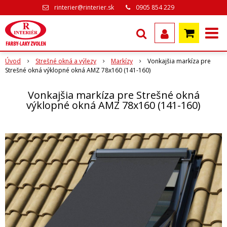
rinterier@rinterier.sk
0905 854 229
Úvod
Strešné okná a výlezy
Markízy
Vonkajšia markíza pre
Strešné okná výklopné okná AMZ 78x160 (141-160)
Vonkajšia markíza pre Strešné okná
výklopné okná AMZ 78x160 (141-160)