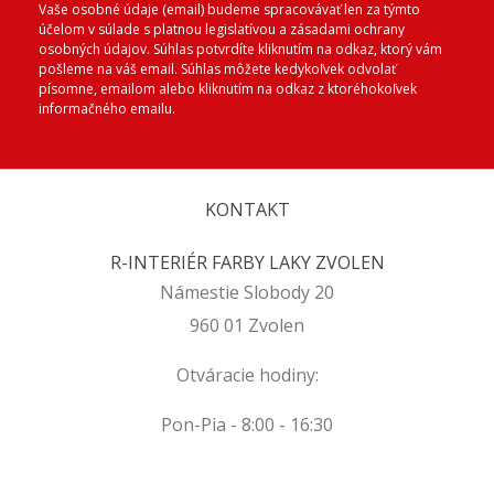
Vaše osobné údaje (email) budeme spracovávať len za týmto
účelom v súlade s platnou legislatívou a zásadami ochrany
osobných údajov. Súhlas potvrdíte kliknutím na odkaz, ktorý vám
pošleme na váš email. Súhlas môžete kedykoľvek odvolať
písomne, emailom alebo kliknutím na odkaz z ktoréhokoľvek
informačného emailu.
KONTAKT
R-INTERIÉR FARBY LAKY ZVOLEN
Námestie Slobody 20
960 01 Zvolen
Otváracie hodiny:
Pon-Pia - 8:00 - 16:30