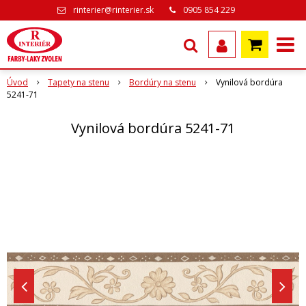
rinterier@rinterier.sk
0905 854 229
Úvod
Tapety na stenu
Bordúry na stenu
Vynilová bordúra
5241-71
Vynilová bordúra 5241-71