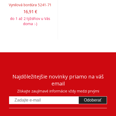
Vynilová bordúra 5241-71
16,91 €
do 1 až 2 týždňov u Vás
doma :-)
Najdôležitejšie novinky priamo na váš
email
Získajte zaujímavé informácie vždy medzi prvými
Odoberať