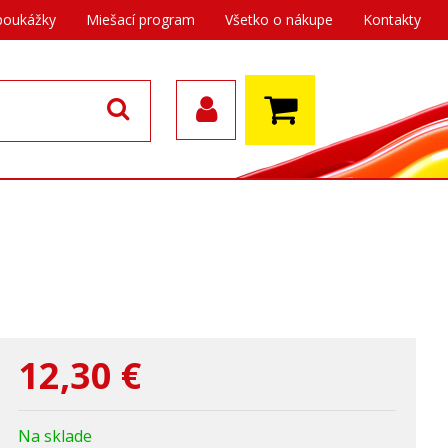
poukážky
Miešací program
Všetko o nákupe
Kontakty
12,30
€
Na sklade