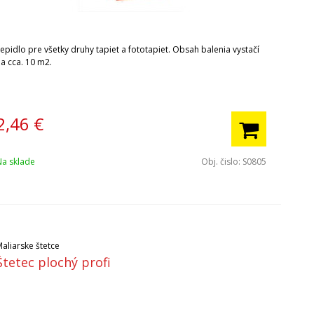
epidlo pre všetky druhy tapiet a fototapiet. Obsah balenia vystačí
na cca. 10 m2.
2,46
€
Na sklade
Obj. čislo:
S0805
aliarske štetce
Štetec plochý profi