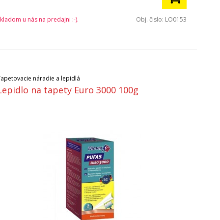
kladom u nás na predajni :-).
Obj. čislo:
LO0153
Tapetovacie náradie a lepidlá
Lepidlo na tapety Euro 3000 100g