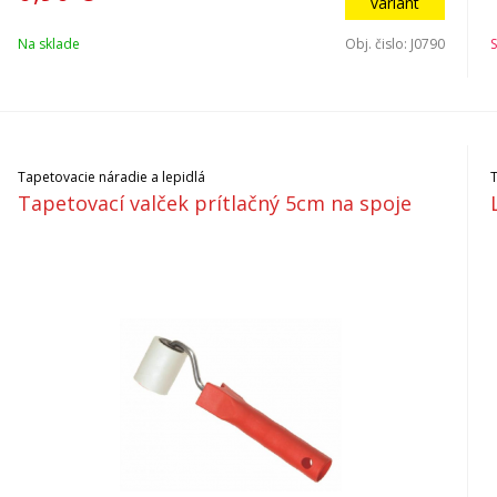
variant
Na sklade
Obj. čislo:
J0790
S
Tapetovacie náradie a lepidlá
Tapetovací valček prítlačný 5cm na spoje