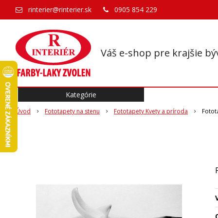
rinterier@rinterier.sk
0905 854 229
Váš e-shop pre krajšie bý
Kategórie
Úvod
Fototapety na stenu
Fototapety Kvety a príroda
Fotot
O