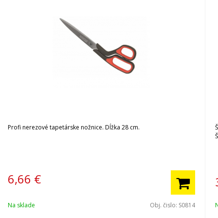
Profi nerezové tapetárske nožnice. Dĺžka 28 cm.
Š
Š
6,66
€
Na sklade
Obj. čislo:
S0814