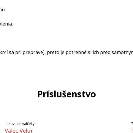
bu.
lenia.
čí sa pri preprave), preto je potrebné si ich pred samotný
Príslušenstvo
Lakovacie valčeky
Valec Velur