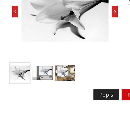
Popis
P