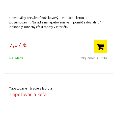
Univerzálny orezávací nôž, kovový, s vodiacou lištou, s
pogumovaním. Náradie na tapetovanie vám pomôže dosiahnuť
dokonalý konečný efekt tapety v interiéri.
7,07
€
Na sklade
Obj. čislo:
LO0138
Tapetovacie náradie a lepidlá
Tapetovacia kefa