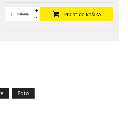
+
balenie
Pridať do košíka
-
re
Foto