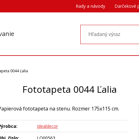
Rady a návody
Darčekové 
vanie
apeta 0044 Ľalia
Fototapeta 0044 Ľalia
Papierová fototapeta na stenu. Rozmer 175x115 cm.
Výrobca:
Idealdecor
bj. čislo:
LO00563