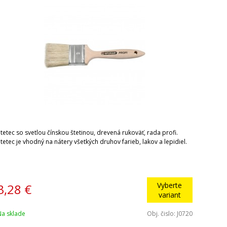
tetec so svetlou čínskou štetinou, drevená rukoväť, rada profi.
tetec je vhodný na nátery všetkých druhov farieb, lakov a lepidiel.
Vyberte
3,28
€
variant
Na sklade
Obj. čislo:
J0720