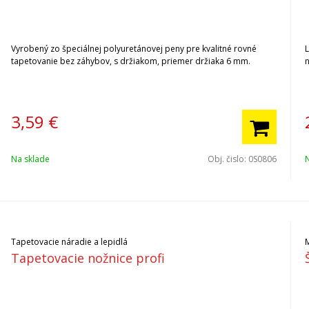
Vyrobený zo špeciálnej polyuretánovej peny pre kvalitné rovné
L
tapetovanie bez záhybov, s držiakom, priemer držiaka 6 mm.
3,59
€
Na sklade
Obj. čislo:
0S0806
Tapetovacie náradie a lepidlá
M
Tapetovacie nožnice profi