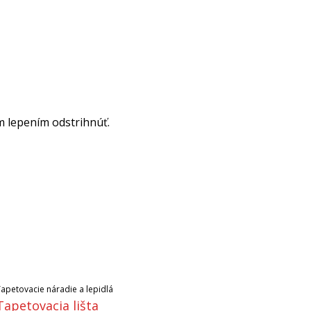
m lepením odstrihnúť.
Tapetovacie náradie a lepidlá
Tapetovacia lišta