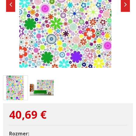
40,69
€
Rozmer: