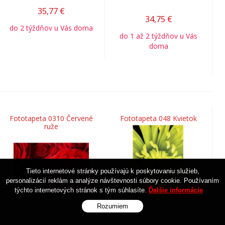
35,77
€
34,75
€
do 2 týždňov u Vás doma
do 1 až 2 týždňov u Vás
doma
Fototapeta 0310 Červené
Fototapeta 048 Kvietok
ruže
Tieto internetové stránky používajú k poskytovaniu služieb,
personalizácií reklám a analýze návštevnosti súbory cookie. Používaním
týchto internetových stránok s tým súhlasíte.
Ďalšie informácie
Rozumiem
10,25
€
34,75
€