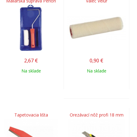
Maliarska súprava Perlon
Valec Velur
2,67
€
0,90
€
Na sklade
Na sklade
Tapetovacia lišta
Orezávací nôž profi 18 mm