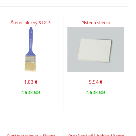
Štetec plochý 81215
Plstená stierka
1,03
€
5,54
€
Na sklade
Na sklade
Plastová stierka s filcom
Orezávací nôž hobby 18 mm