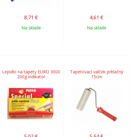
8,71
€
4,61
€
Na sklade
Na sklade
Lepidlo na tapety EURO 3000
Tapetovací valček prítlačný
200g indikator
15cm
5,02
€
5,64
€