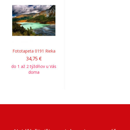
Fototapeta 0191 Rieka
34,75 €
do 1 až 2 týždňov u Vás
doma