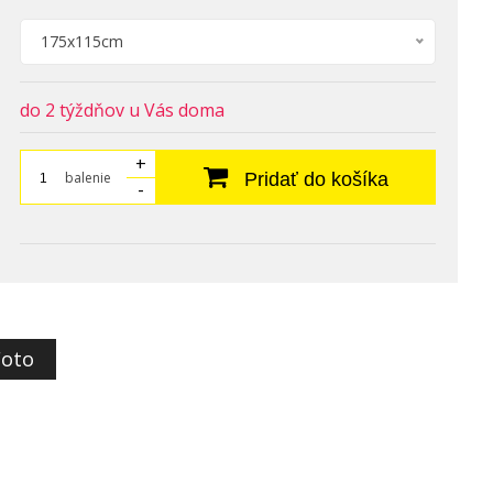
175x115cm
do 2 týždňov u Vás doma
+
balenie
Pridať do košíka
-
Foto