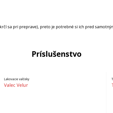
čí sa pri preprave), preto je potrebné si ich pred samotný
Príslušenstvo
Lakovacie valčeky
Valec Velur