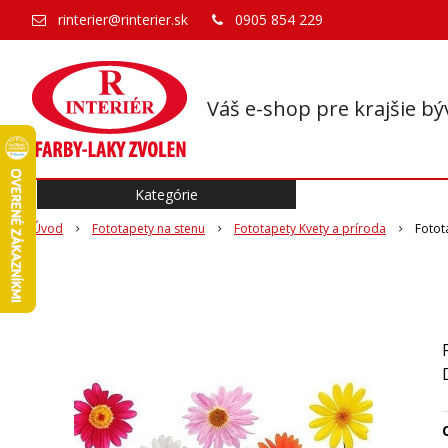
rinterier@rinterier.sk
0905 854 229
Váš e-shop pre krajšie bý
Kategórie
Úvod
Fototapety na stenu
Fototapety Kvety a príroda
Fotot
O