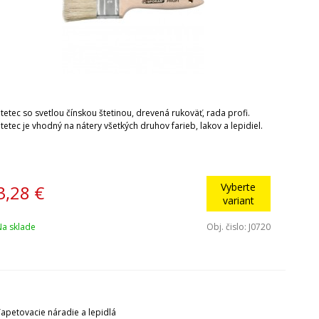
tetec so svetlou čínskou štetinou, drevená rukoväť, rada profi.
tetec je vhodný na nátery všetkých druhov farieb, lakov a lepidiel.
Vyberte
3,28
€
variant
Na sklade
Obj. čislo:
J0720
Tapetovacie náradie a lepidlá