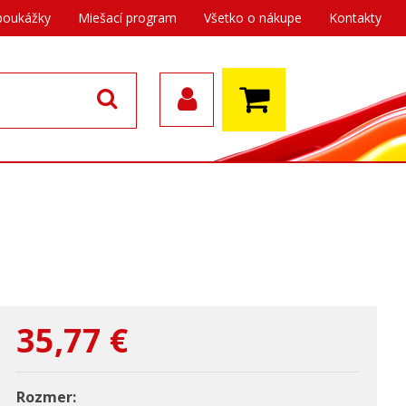
poukážky
Miešací program
Všetko o nákupe
Kontakty
35,77
€
Rozmer: