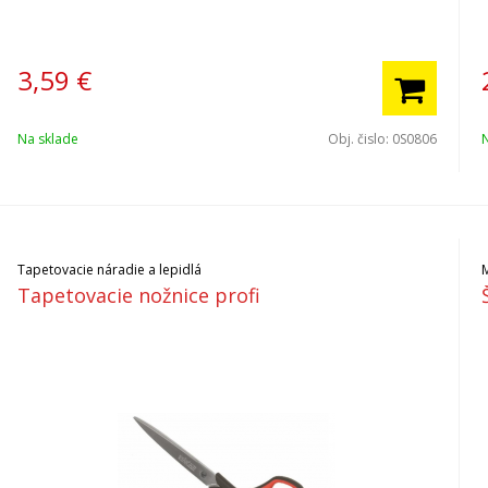
3,59
€
Na sklade
Obj. čislo:
0S0806
Tapetovacie náradie a lepidlá
M
Tapetovacie nožnice profi