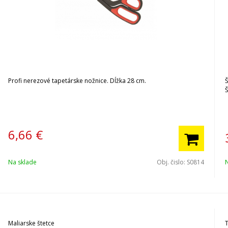
Profi nerezové tapetárske nožnice. Dĺžka 28 cm.
Š
Š
6,66
€
Na sklade
Obj. čislo:
S0814
Maliarske štetce