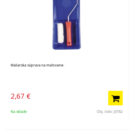
Maliarska súprava na maľovanie.
2,67
€
Na sklade
Obj. čislo:
J0782