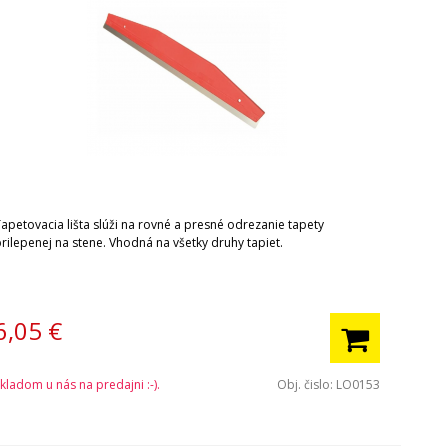
Tapetovacia lišta slúži na rovné a presné odrezanie tapety
rilepenej na stene. Vhodná na všetky druhy tapiet.
6,05
€
kladom u nás na predajni :-).
Obj. čislo:
LO0153