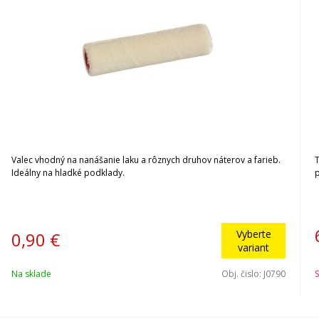
Valec vhodný na nanášanie laku a rôznych druhov náterov a farieb.
Ideálny na hladké podklady.
p
Vyberte
0,90
€
variant
Na sklade
Obj. čislo:
J0790
S