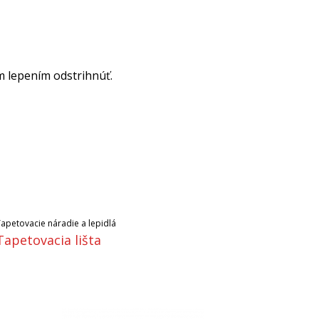
m lepením odstrihnúť.
Tapetovacie náradie a lepidlá
Tapetovacia lišta