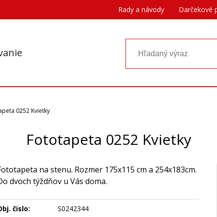
Rady a návody
Darčekové 
vanie
apeta 0252 Kvietky
Fototapeta 0252 Kvietky
Fototapeta na stenu. Rozmer 175x115 cm a 254x183cm.
Do dvoch týždňov u Vás doma.
bj. čislo:
S0242344