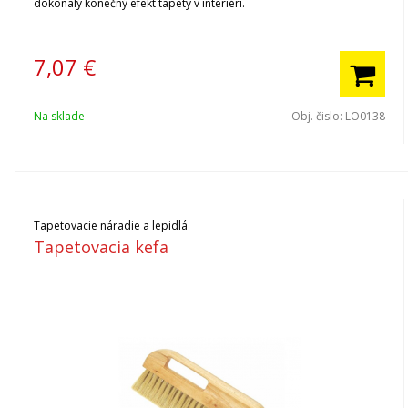
dokonalý konečný efekt tapety v interiéri.
7,07
€
Na sklade
Obj. čislo:
LO0138
Tapetovacie náradie a lepidlá
Tapetovacia kefa