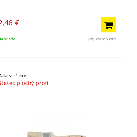
2,46
€
Na sklade
Obj. čislo:
S0805
aliarske štetce
Štetec plochý profi