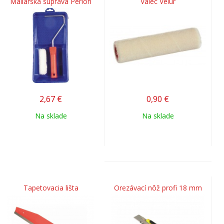
Maliarska súprava Perlon
Valec Velur
2,67
€
0,90
€
Na sklade
Na sklade
Tapetovacia lišta
Orezávací nôž profi 18 mm