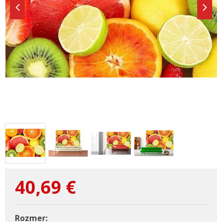
40,69
€
Rozmer: