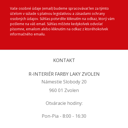
Vaše osobné údaje (email) budeme spracovávať len za týmto
účelom v súlade s platnou legislatívou a zásadami ochrany
osobných údajov. Súhlas potvrdíte kliknutím na odkaz, ktorý vám
pošleme na váš email. Súhlas môžete kedykoľvek odvolať
písomne, emailom alebo kliknutím na odkaz z ktoréhokoľvek
informačného emailu.
KONTAKT
R-INTERIÉR FARBY LAKY ZVOLEN
Námestie Slobody 20
960 01 Zvolen
Otváracie hodiny:
Pon-Pia - 8:00 - 16:30