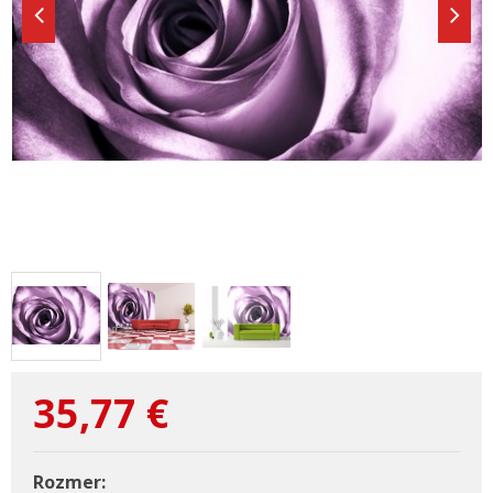
35,77
€
Rozmer: