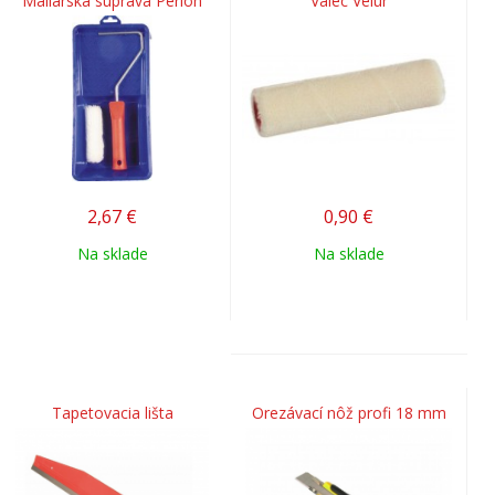
Maliarska súprava Perlon
Valec Velur
2,67
€
0,90
€
Na sklade
Na sklade
Tapetovacia lišta
Orezávací nôž profi 18 mm