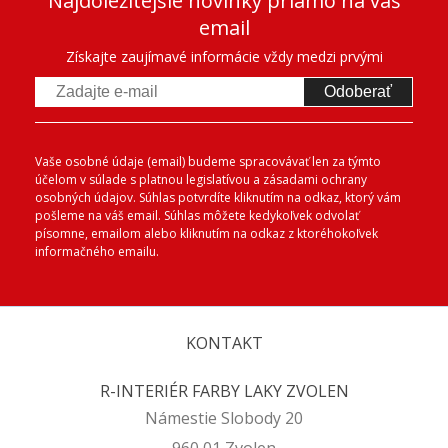
Najdôležitejšie novinky priamo na váš
email
Získajte zaujímavé informácie vždy medzi prvými
Odoberať
Vaše osobné údaje (email) budeme spracovávať len za týmto
účelom v súlade s platnou legislatívou a zásadami ochrany
osobných údajov. Súhlas potvrdíte kliknutím na odkaz, ktorý vám
pošleme na váš email. Súhlas môžete kedykoľvek odvolať
písomne, emailom alebo kliknutím na odkaz z ktoréhokoľvek
informačného emailu.
KONTAKT
R-INTERIÉR FARBY LAKY ZVOLEN
Námestie Slobody 20