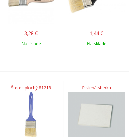
3,28
€
1,44
€
Na sklade
Na sklade
Štetec plochý 81215
Plstená stierka