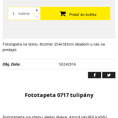
+
balenie
Pridať do košíka
-
Fototapeta na stenu. Rozmer 254x183cm skladom u nás na
predajni.
Obj. čislo:
S0242916
Fototapeta 0717 tulipány
Fototapeta na stenu alebo dvere, ktorá skrášli každú