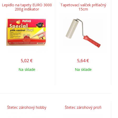
Lepidlo na tapety EURO 3000
Tapetovací valček prítlačný
200g indikator
15cm
5,02
€
5,64
€
Na sklade
Na sklade
Štetec zárohový hobby
Štetec zárohový profi