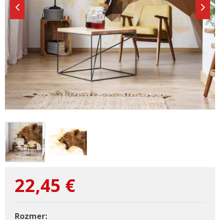
22,45
€
Rozmer: