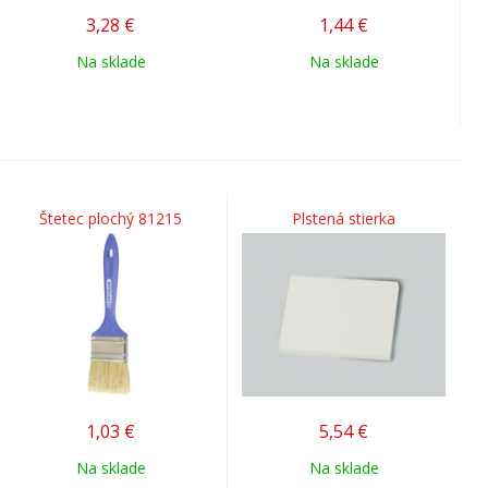
3,28
€
1,44
€
Na sklade
Na sklade
Štetec plochý 81215
Plstená stierka
1,03
€
5,54
€
Na sklade
Na sklade