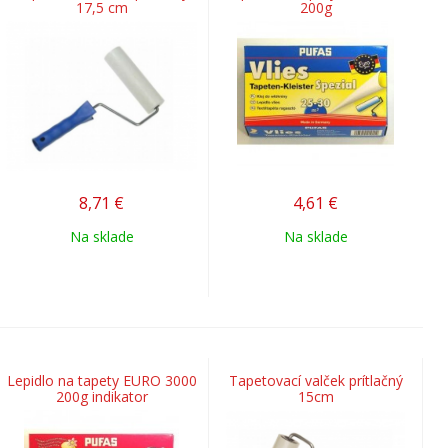
17,5 cm
200g
8,71
€
4,61
€
Na sklade
Na sklade
Lepidlo na tapety EURO 3000
Tapetovací valček prítlačný
200g indikator
15cm