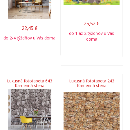
25,52
€
22,45
€
do 1 až 2 týždňov u Vás
do 2-4 týždňov u Vás doma
doma
Luxusná fototapeta 643
Luxusná fototapeta 243
Kamenná stena
Kamenná stena