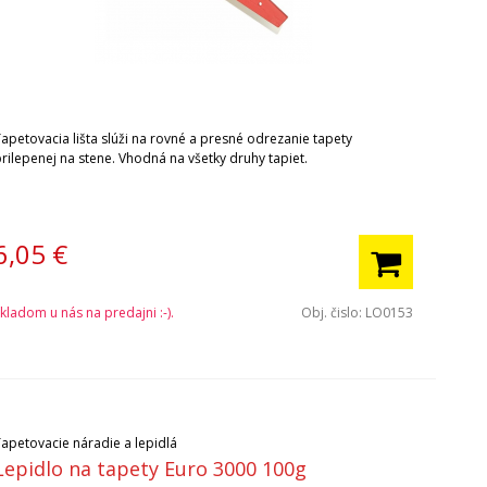
Tapetovacia lišta slúži na rovné a presné odrezanie tapety
rilepenej na stene. Vhodná na všetky druhy tapiet.
6,05
€
kladom u nás na predajni :-).
Obj. čislo:
LO0153
Tapetovacie náradie a lepidlá
Lepidlo na tapety Euro 3000 100g