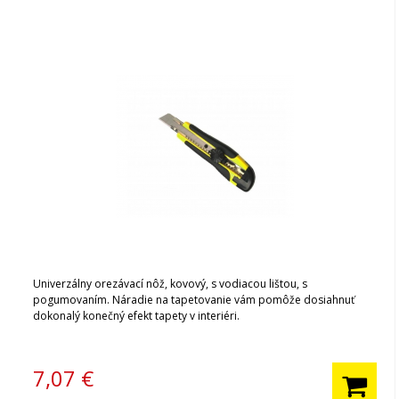
Univerzálny orezávací nôž, kovový, s vodiacou lištou, s
pogumovaním. Náradie na tapetovanie vám pomôže dosiahnuť
dokonalý konečný efekt tapety v interiéri.
7,07
€