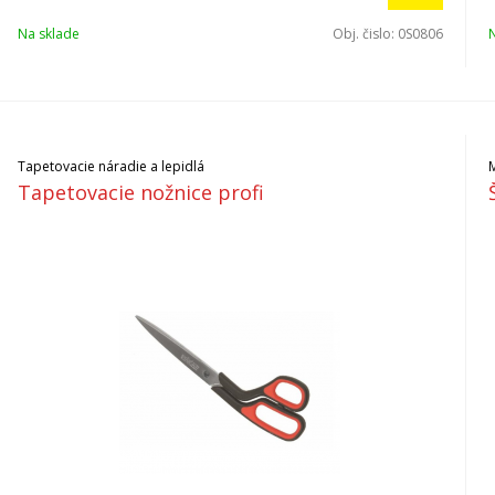
Na sklade
Obj. čislo:
0S0806
Tapetovacie náradie a lepidlá
M
Tapetovacie nožnice profi