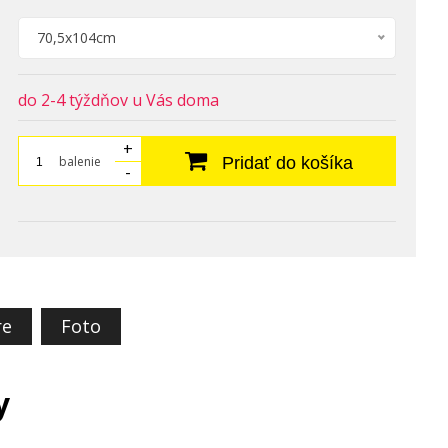
70,5x104cm
do 2-4 týždňov u Vás doma
+
balenie
Pridať do košíka
-
re
Foto
y