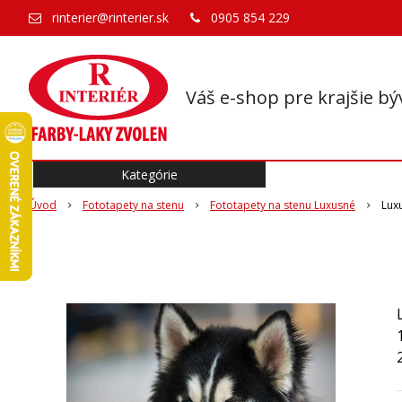
rinterier@rinterier.sk
0905 854 229
Váš e-shop pre krajšie bý
Kategórie
Úvod
Fototapety na stenu
Fototapety na stenu Luxusné
Lux