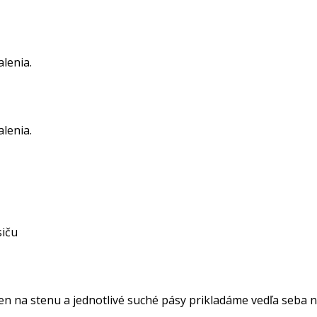
alenia.
alenia.
siču
n na stenu a jednotlivé suché pásy prikladáme vedľa seba na 