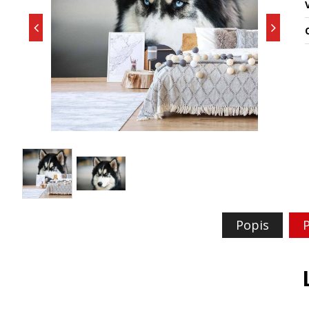
O
Popis
P