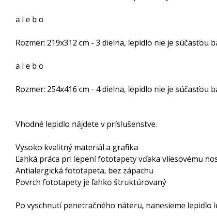
a l e b o
Rozmer: 219x312 cm - 3 dielna, lepidlo nie je súčasťou b
a l e b o
Rozmer: 254x416 cm - 4 dielna, lepidlo nie je súčasťou b
Vhodné lepidlo nájdete v príslušenstve.
Vysoko kvalitný materiál a grafika
Ľahká práca pri lepení fototapety vďaka vliesovému no
Antialergická fototapeta, bez zápachu
Povrch fototapety je ľahko štruktúrovaný
Po vyschnutí penetračného náteru, nanesieme lepidlo le