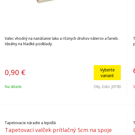
Valec vhodný na nanášanie laku a rôznych druhov náterov a farieb.
Ideálny na hladké podklady.
p
Vyberte
0,90
€
variant
Na sklade
Obj. čislo:
J0790
S
Tapetovacie náradie a lepidlá
Tapetovací valček prítlačný 5cm na spoje