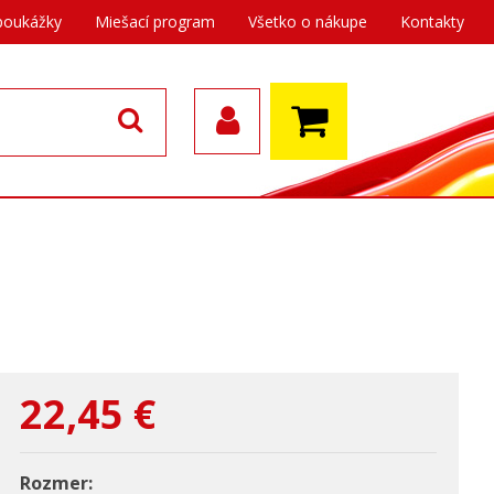
poukážky
Miešací program
Všetko o nákupe
Kontakty
22,45
€
Rozmer: