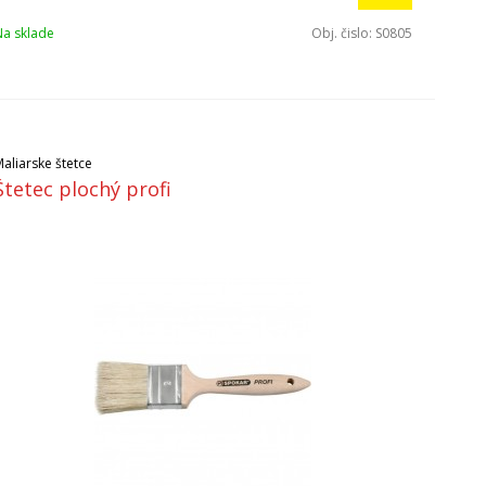
Na sklade
Obj. čislo:
S0805
aliarske štetce
Štetec plochý profi