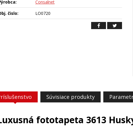
Výrobca:
Consalnet
bj. čislo:
LO0720
ríslušenstvo
Súvisiace produkty
Paramet
Luxusná fototapeta 3613 Husk