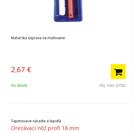
Maliarska súprava na maľovanie.
2,67
€
Na sklade
Obj. čislo:
J0782
Tapetovacie náradie a lepidlá
Orezávací nôž profi 18 mm