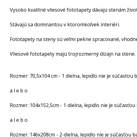
Vysoko kvalitné vliesové fototapety dávajú stenám život
Stávajú sa dominantou v ktoromkoľvek interiéri.
Fototapety na steny sú veľmi pekne spracované, vhodné
Vliesové fototapety majú trojrozmerný dizajn na stene.
Rozmer: 70,5x104 cm - 1 dielna, lepidlo nie je súčasťou b
a l e b o
Rozmer: 104x152,5cm - 1-dielna, lepidlo nie je súčasťou 
a l e b o
Rozmer: 146x208cm - 2-dielna, lepidlo nie je súčasťou ba